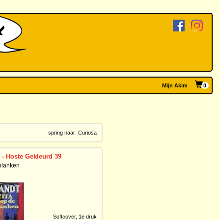
Mijn Akim
0
spring naar:
Curiosa
 - Hoste Gekleurd 39
 planken
Softcover,
1e druk