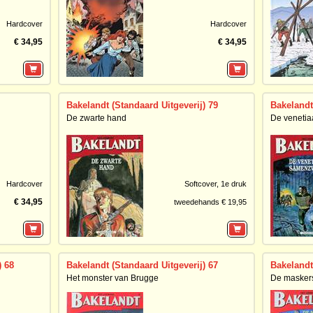
Hardcover
Hardcover
€ 34,95
€ 34,95
Bakelandt (Standaard Uitgeverij) 79
Bakelandt
De zwarte hand
De veneti
Hardcover
Softcover,
1e druk
€ 34,95
tweedehands € 19,95
) 68
Bakelandt (Standaard Uitgeverij) 67
Bakelandt
Het monster van Brugge
De maskers