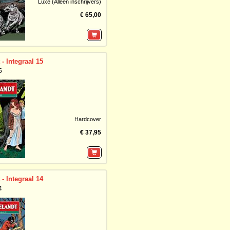
Luxe (Alleen inschrijvers)
€ 65,00
- Integraal 15
5
Hardcover
€ 37,95
- Integraal 14
4