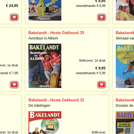
€ 9,95
€ 24,95
tweedehands € 6,95
Bakelandt - Hoste Gekleurd 35
Bakelandt
Avontuur in Albion
Verraad va
Softcover,
1e druk
over,
1e druk
€ 9,95
hands € 7,95
tweedehands € 5,95
Bakelandt - Hoste Gekleurd 31
Bakelandt
De lotelingen
Dossier de
over,
1e druk
Softcover