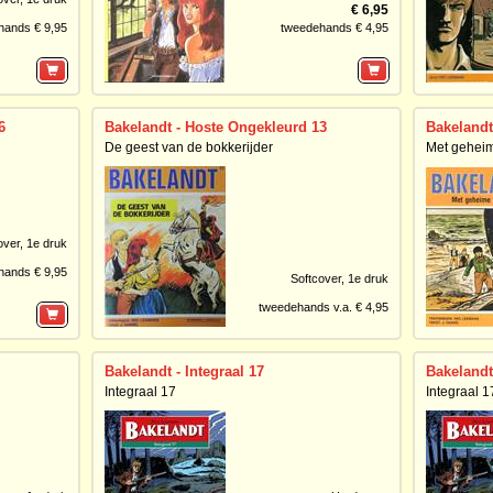
€ 6,95
hands € 9,95
tweedehands € 4,95
6
Bakelandt - Hoste Ongekleurd 13
Bakelandt
De geest van de bokkerijder
Met geheim
over,
1e druk
hands € 9,95
Softcover,
1e druk
tweedehands v.a. € 4,95
Bakelandt - Integraal 17
Bakelandt 
Integraal 17
Integraal 1