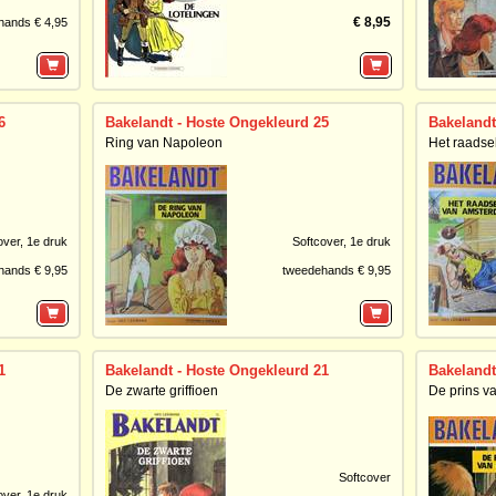
€ 8,95
hands € 4,95
6
Bakelandt - Hoste Ongekleurd 25
Bakelandt
Ring van Napoleon
Het raadse
over,
1e druk
Softcover,
1e druk
hands € 9,95
tweedehands € 9,95
1
Bakelandt - Hoste Ongekleurd 21
Bakelandt
De zwarte griffioen
De prins v
Softcover
over,
1e druk