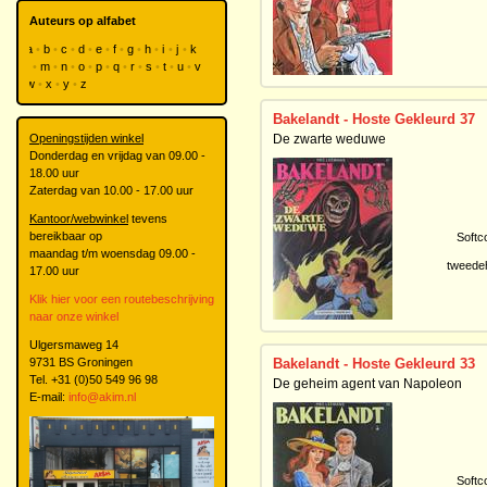
Auteurs op alfabet
a
b
c
d
e
f
g
h
i
j
k
l
m
n
o
p
q
r
s
t
u
v
w
x
y
z
Bakelandt - Hoste Gekleurd 37
Openingstijden winkel
De zwarte weduwe
Donderdag en vrijdag van 09.00 -
18.00 uur
Zaterdag van 10.00 - 17.00 uur
Kantoor/webwinkel
tevens
bereikbaar op
Softc
maandag t/m woensdag 09.00 -
tweede
17.00 uur
Klik hier voor een routebeschrijving
naar onze winkel
Ulgersmaweg 14
9731 BS Groningen
Bakelandt - Hoste Gekleurd 33
Tel. +31 (0)50 549 96 98
De geheim agent van Napoleon
E-mail:
info@akim.nl
Softc