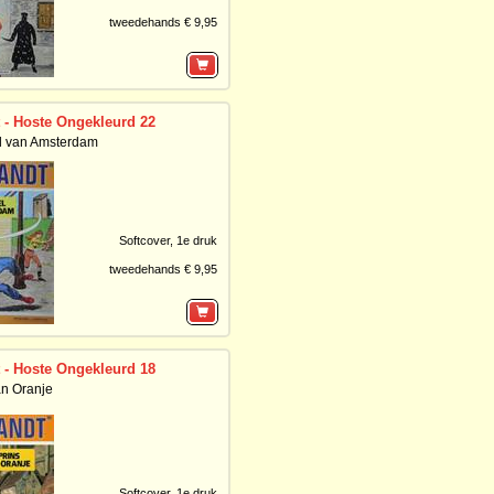
tweedehands € 9,95
 - Hoste Ongekleurd 22
l van Amsterdam
Softcover,
1e druk
tweedehands € 9,95
 - Hoste Ongekleurd 18
an Oranje
Softcover,
1e druk