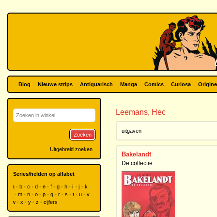
Blog
Nieuwe strips
Antiquarisch
Manga
Comics
Curiosa
Origine
Leemans, Hec
uitgaven
Zoeken
Uitgebreid zoeken
Bakelandt
De collectie
Series/helden op alfabet
a
b
c
d
e
f
g
h
i
j
k
l
m
n
o
p
q
r
s
t
u
v
w
x
y
z
cijfers