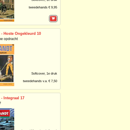
tweedehands € 9,95
 - Hoste Ongekleurd 10
e opdracht
Softcover,
1e druk
tweedehands v.a. € 7,50
- Integraal 17
7