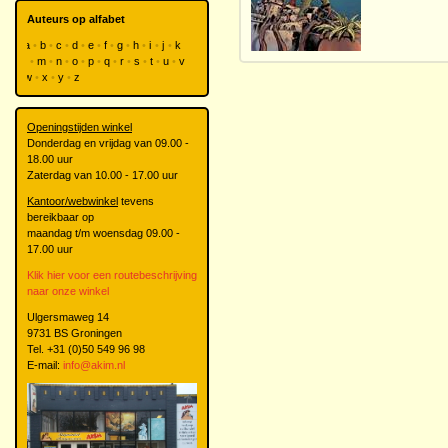
Auteurs op alfabet
a
b
c
d
e
f
g
h
i
j
k
l
m
n
o
p
q
r
s
t
u
v
w
x
y
z
Openingstijden winkel
Donderdag en vrijdag van 09.00 -
18.00 uur
Zaterdag van 10.00 - 17.00 uur
Kantoor/webwinkel
tevens
bereikbaar op
maandag t/m woensdag 09.00 -
17.00 uur
Klik hier voor een routebeschrijving
naar onze winkel
Ulgersmaweg 14
9731 BS Groningen
Tel. +31 (0)50 549 96 98
E-mail:
info@akim.nl