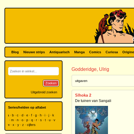
Blog
Nieuwe strips
Antiquarisch
Manga
Comics
Curiosa
Origine
Godderidge, Ulrig
uitgaven
Zoeken
Uitgebreid zoeken
Slhoka 2
De tuinen van Sangali
Series/helden op alfabet
a
b
c
d
e
f
g
h
i
j
k
l
m
n
o
p
q
r
s
t
u
v
w
x
y
z
cijfers