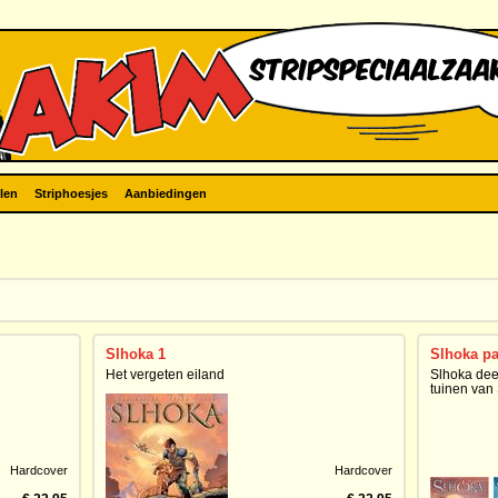
len
Striphoesjes
Aanbiedingen
Slhoka 1
Slhoka pa
Het vergeten eiland
Slhoka dee
tuinen van
Hardcover
Hardcover