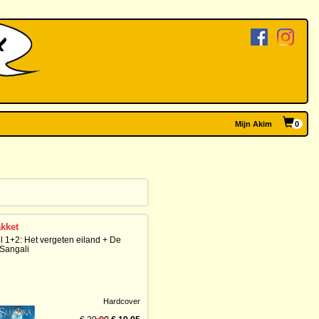
Mijn Akim
0
kket
l 1+2: Het vergeten eiland + De
 Sangali
Hardcover