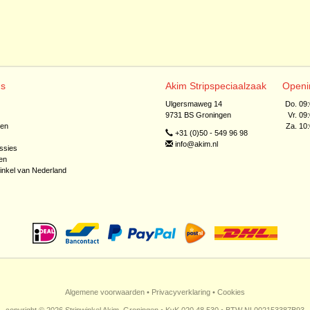
ns
Akim Stripspeciaalzaak
Openi
Ulgersmaweg 14
Do. 09
9731 BS Groningen
Vr. 09
jen
Za. 10
+31 (0)50 - 549 96 98
info@akim.nl
ssies
en
inkel van Nederland
Algemene voorwaarden
•
Privacyverklaring
•
Cookies
copyright © 2026 Stripwinkel Akim, Groningen • KvK 020 48 530 • BTW NL002153387B93