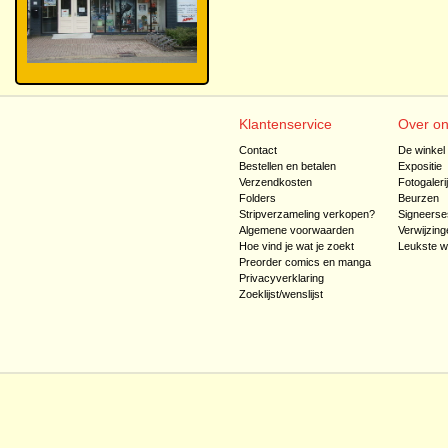
Klantenservice
Over o
Contact
De winkel
Bestellen en betalen
Expositie
Verzendkosten
Fotogaleri
Folders
Beurzen
Stripverzameling verkopen?
Signeerse
Algemene voorwaarden
Verwijzing
Hoe vind je wat je zoekt
Leukste w
Preorder comics en manga
Privacyverklaring
Zoeklijst/wenslijst