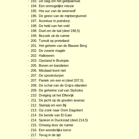
•
193.
De slag om het geldpakhuis
•
194.
Een onmogelijke missie
•
195.
Het uur van de weerwolf
•
196.
De geest van de mijnbergtunnel
•
197.
Avontuur in puindorp
•
198.
De held van het veld
•
198.
Duel om de bal (deel 198,5)
•
199.
Bezoek uit de ruimte
•
200.
Tumult op preteiland
•
201.
Het geheim van de Blauwe Berg
•
202.
De zwarte magiër
•
202.
Halloween
•
203.
Opstand in Brutopia
•
205.
Bonen en bandieten
•
206.
Misdaad loont niet
•
207.
De spookslurper
•
207.
Paniek om een ei (deel 207,5)
•
208.
De schat van de Grijze eilanden
•
209.
De geheime zuil van Stykolos
•
210.
Dreiging uit het Elfenrijk
•
211.
De jacht op de gouden ananas
•
212.
Stampij om een Bij
•
213.
Op zoek naar Oom Dagobert
•
214.
De bende van El Gato
•
214.
Spoken in Duckstad (deel 214,5)
•
215.
Omweg door de ruimte
•
216.
Een wonderlijke kerst
•
217.
Terug in de tijd