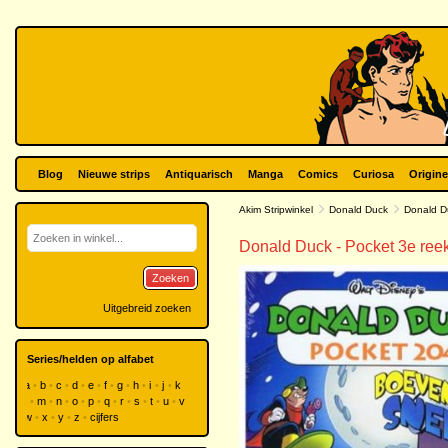
Blog
Nieuwe strips
Antiquarisch
Manga
Comics
Curiosa
Origine
Akim Stripwinkel
Donald Duck
Donald D
Donald Duck - Pocket 3e ree
Zoeken
Uitgebreid zoeken
Series/helden op alfabet
a
b
c
d
e
f
g
h
i
j
k
l
m
n
o
p
q
r
s
t
u
v
w
x
y
z
cijfers