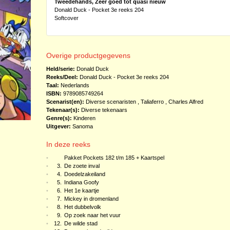
Tweedehands, Zeer goed tot quasi nieuw
Donald Duck - Pocket 3e reeks 204
Softcover
Overige productgegevens
Held/serie:
Donald Duck
Reeks/Deel:
Donald Duck - Pocket 3e reeks
204
Taal:
Nederlands
ISBN:
9789085749264
Scenarist(en):
Diverse scenaristen
,
Taliaferro , Charles Alfred
Tekenaar(s):
Diverse tekenaars
Genre(s):
Kinderen
Uitgever:
Sanoma
In deze reeks
•
Pakket Pockets 182 t/m 185 + Kaartspel
•
3.
De zoete inval
•
4.
Doedelzakeiland
•
5.
Indiana Goofy
•
6.
Het 1e kaartje
•
7.
Mickey in dromenland
•
8.
Het dubbelvolk
•
9.
Op zoek naar het vuur
•
12.
De wilde stad