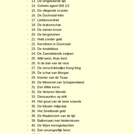
•
13.
De omgekeerde tijd
•
14.
Geheim agent 006 1/2
•
15.
De vliegende scooter
•
16.
De Duckstad-lotto
•
17.
Liefdesverdriet
•
18.
De drakenschat
•
19.
De stenen kroon
•
20.
De bergsirenen
•
21.
Held zonder geld
•
22.
Kerstfeest in Duckstad
•
23.
De tondeldoos
•
24.
De Zwendelende zwijnen
•
25.
Wild west, thuis best
•
26.
In de ban van de reus
•
27.
De verschrikkelijke Kong King
•
28.
De schat van Morgan
•
29.
Koerier van de Tsaar
•
30.
De Minstreel van Schapeneiland
•
31.
Een Witte kerst
•
32.
De Verloren Wereld
•
33.
Dinosauriërs op drift
•
34.
Het goud van de twee snavels
•
35.
De Kleuter-miljardair
•
36.
Het Smeltende geld
•
38.
De Maalstroom van de tijd
•
39.
Ballonvaart met hindernissen
•
40.
De Ware kerstgedachten
•
41.
Een onvergeeflijk feest