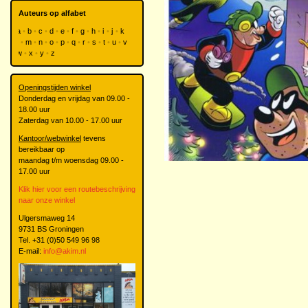
Auteurs op alfabet
a
b
c
d
e
f
g
h
i
j
k
l
m
n
o
p
q
r
s
t
u
v
w
x
y
z
Openingstijden winkel
Donderdag en vrijdag van 09.00 -
18.00 uur
Zaterdag van 10.00 - 17.00 uur
Kantoor/webwinkel
tevens
bereikbaar op
maandag t/m woensdag 09.00 -
17.00 uur
Klik hier voor een routebeschrijving
naar onze winkel
Ulgersmaweg 14
9731 BS Groningen
Tel. +31 (0)50 549 96 98
E-mail:
info@akim.nl