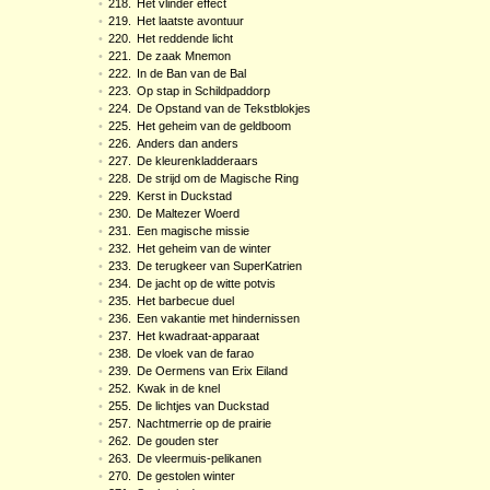
•
218.
Het vlinder effect
•
219.
Het laatste avontuur
•
220.
Het reddende licht
•
221.
De zaak Mnemon
•
222.
In de Ban van de Bal
•
223.
Op stap in Schildpaddorp
•
224.
De Opstand van de Tekstblokjes
•
225.
Het geheim van de geldboom
•
226.
Anders dan anders
•
227.
De kleurenkladderaars
•
228.
De strijd om de Magische Ring
•
229.
Kerst in Duckstad
•
230.
De Maltezer Woerd
•
231.
Een magische missie
•
232.
Het geheim van de winter
•
233.
De terugkeer van SuperKatrien
•
234.
De jacht op de witte potvis
•
235.
Het barbecue duel
•
236.
Een vakantie met hindernissen
•
237.
Het kwadraat-apparaat
•
238.
De vloek van de farao
•
239.
De Oermens van Erix Eiland
•
252.
Kwak in de knel
•
255.
De lichtjes van Duckstad
•
257.
Nachtmerrie op de prairie
•
262.
De gouden ster
•
263.
De vleermuis-pelikanen
•
270.
De gestolen winter