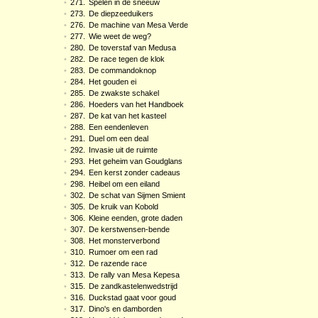
•
271.
Spelen in de sneeuw
•
273.
De diepzeeduikers
•
276.
De machine van Mesa Verde
•
277.
Wie weet de weg?
•
280.
De toverstaf van Medusa
•
282.
De race tegen de klok
•
283.
De commandoknop
•
284.
Het gouden ei
•
285.
De zwakste schakel
•
286.
Hoeders van het Handboek
•
287.
De kat van het kasteel
•
288.
Een eendenleven
•
291.
Duel om een deal
•
292.
Invasie uit de ruimte
•
293.
Het geheim van Goudglans
•
294.
Een kerst zonder cadeaus
•
298.
Heibel om een eiland
•
302.
De schat van Sijmen Smient
•
305.
De kruik van Kobold
•
306.
Kleine eenden, grote daden
•
307.
De kerstwensen-bende
•
308.
Het monsterverbond
•
310.
Rumoer om een rad
•
312.
De razende race
•
313.
De rally van Mesa Kepesa
•
315.
De zandkastelenwedstrijd
•
316.
Duckstad gaat voor goud
•
317.
Dino's en damborden