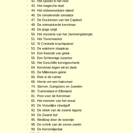
•
42.
Het spookt in het riool
•
43.
Het magische duel
•
44.
Het onbewoonbare eiland
•
46.
De simulerende simulator
•
47.
De Duckinnen van het Capitool
•
48.
De ontmaskerde kerstman
•
49.
De ijzige strijd
•
50.
Het mysterie van het Jammergebergte
•
51.
Het Tovermasker
•
52.
'N Criminele krachtpatser
•
53.
De wakkere slaapkop
•
54.
Een Kwestie van geluk
•
55.
Een Schimmige surprise
•
56.
Het Geschifte kerstgeschenk
•
64.
Kerstman tegen wil en dank
•
65.
De Millennium-gekte
•
66.
Reis in de ruimte
•
68.
Herrie om een halssnoer
•
74.
Sterren, Gangsters en Juwelen
•
80.
Trammelant in Elfenland
•
81.
Post voor de Kerstman
•
82.
Het monster van het woud
•
83.
De Vreselijke vloedgolf
•
92.
De vloek van de zwarte lagune
•
94.
De Zwarte bol
•
95.
Wedloop door de woestijn
•
98.
De schrik van de zeven zeeën
•
99.
De Kerstmiljardair