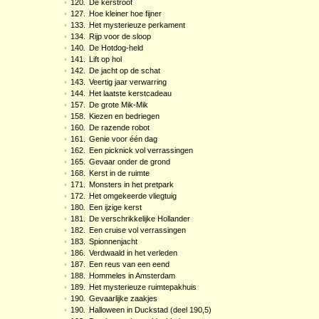
•
120.
De kerstroof
•
127.
Hoe kleiner hoe fijner
•
133.
Het mysterieuze perkament
•
134.
Rijp voor de sloop
•
140.
De Hotdog-held
•
141.
Lift op hol
•
142.
De jacht op de schat
•
143.
Veertig jaar verwarring
•
144.
Het laatste kerstcadeau
•
157.
De grote Mik-Mik
•
158.
Kiezen en bedriegen
•
160.
De razende robot
•
161.
Genie voor één dag
•
162.
Een picknick vol verrassingen
•
165.
Gevaar onder de grond
•
168.
Kerst in de ruimte
•
171.
Monsters in het pretpark
•
172.
Het omgekeerde vliegtuig
•
180.
Een ijzige kerst
•
181.
De verschrikkelijke Hollander
•
182.
Een cruise vol verrassingen
•
183.
Spionnenjacht
•
186.
Verdwaald in het verleden
•
187.
Een reus van een eend
•
188.
Hommeles in Amsterdam
•
189.
Het mysterieuze ruimtepakhuis
•
190.
Gevaarlijke zaakjes
•
190.
Halloween in Duckstad (deel 190,5)