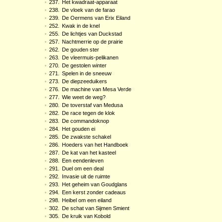
•
237.
Het kwadraat-apparaat
•
238.
De vloek van de farao
•
239.
De Oermens van Erix Eiland
•
252.
Kwak in de knel
•
255.
De lichtjes van Duckstad
•
257.
Nachtmerrie op de prairie
•
262.
De gouden ster
•
263.
De vleermuis-pelikanen
•
270.
De gestolen winter
•
271.
Spelen in de sneeuw
•
273.
De diepzeeduikers
•
276.
De machine van Mesa Verde
•
277.
Wie weet de weg?
•
280.
De toverstaf van Medusa
•
282.
De race tegen de klok
•
283.
De commandoknop
•
284.
Het gouden ei
•
285.
De zwakste schakel
•
286.
Hoeders van het Handboek
•
287.
De kat van het kasteel
•
288.
Een eendenleven
•
291.
Duel om een deal
•
292.
Invasie uit de ruimte
•
293.
Het geheim van Goudglans
•
294.
Een kerst zonder cadeaus
•
298.
Heibel om een eiland
•
302.
De schat van Sijmen Smient
•
305.
De kruik van Kobold