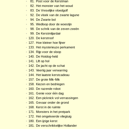
•
81.
Post voor de Kerstman
•
82.
Het monster van het woud
•
83.
De Vreselijke vloedgolf
•
92.
De vloek van de zwarte lagune
•
94.
De Zwarte bol
•
95.
Wedloop door de woestijn
•
98.
De schrik van de zeven zeeën
•
99.
De Kerstmiljardair
•
120.
De kerstroof
•
127.
Hoe kleiner hoe fijner
•
133.
Het mysterieuze perkament
•
134.
Rijp voor de sloop
•
140.
De Hotdog-held
•
141.
Lift op hol
•
142.
De jacht op de schat
•
143.
Veertig jaar verwarring
•
144.
Het laatste kerstcadeau
•
157.
De grote Mik-Mik
•
158.
Kiezen en bedriegen
•
160.
De razende robot
•
161.
Genie voor één dag
•
162.
Een picknick vol verrassingen
•
165.
Gevaar onder de grond
•
168.
Kerst in de ruimte
•
171.
Monsters in het pretpark
•
172.
Het omgekeerde vliegtuig
•
180.
Een ijzige kerst
•
181.
De verschrikkelijke Hollander