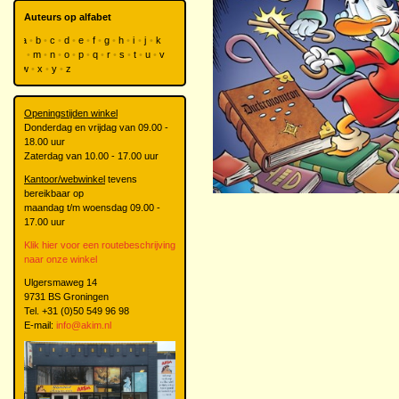
Auteurs op alfabet
a
b
c
d
e
f
g
h
i
j
k
l
m
n
o
p
q
r
s
t
u
v
w
x
y
z
Openingstijden winkel
Donderdag en vrijdag van 09.00 -
18.00 uur
Zaterdag van 10.00 - 17.00 uur
Kantoor/webwinkel
tevens
bereikbaar op
maandag t/m woensdag 09.00 -
17.00 uur
Klik hier voor een routebeschrijving
naar onze winkel
Ulgersmaweg 14
9731 BS Groningen
Tel. +31 (0)50 549 96 98
E-mail:
info@akim.nl