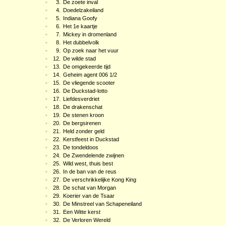
•
3.
De zoete inval
•
4.
Doedelzakeiland
•
5.
Indiana Goofy
•
6.
Het 1e kaartje
•
7.
Mickey in dromenland
•
8.
Het dubbelvolk
•
9.
Op zoek naar het vuur
•
12.
De wilde stad
•
13.
De omgekeerde tijd
•
14.
Geheim agent 006 1/2
•
15.
De vliegende scooter
•
16.
De Duckstad-lotto
•
17.
Liefdesverdriet
•
18.
De drakenschat
•
19.
De stenen kroon
•
20.
De bergsirenen
•
21.
Held zonder geld
•
22.
Kerstfeest in Duckstad
•
23.
De tondeldoos
•
24.
De Zwendelende zwijnen
•
25.
Wild west, thuis best
•
26.
In de ban van de reus
•
27.
De verschrikkelijke Kong King
•
28.
De schat van Morgan
•
29.
Koerier van de Tsaar
•
30.
De Minstreel van Schapeneiland
•
31.
Een Witte kerst
•
32.
De Verloren Wereld