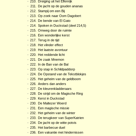
•
210.
Dreiging uit het Elfenrijk
•
211.
De jacht op de gouden ananas
•
212.
Stampij om een Bij
•
213.
Op zoek naar Oom Dagobert
•
214.
De bende van El Gato
•
214.
Spoken in Duckstad (deel 214,5)
•
215.
Omweg door de ruimte
•
216.
Een wonderlijke kerst
•
217.
Terug in de tijd
•
218.
Het vlinder effect
•
219.
Het laatste avontuur
•
220.
Het reddende licht
•
221.
De zaak Mnemon
•
222.
In de Ban van de Bal
•
223.
Op stap in Schildpaddorp
•
224.
De Opstand van de Tekstblokjes
•
225.
Het geheim van de geldboom
•
226.
Anders dan anders
•
227.
De kleurenkladderaars
•
228.
De strijd om de Magische Ring
•
229.
Kerst in Duckstad
•
230.
De Maltezer Woerd
•
231.
Een magische missie
•
232.
Het geheim van de winter
•
233.
De terugkeer van SuperKatrien
•
234.
De jacht op de witte potvis
•
235.
Het barbecue duel
•
236.
Een vakantie met hindernissen