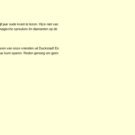
f jaar oude krant te lezen. Hij is niet van
l magische spreuken én diamanten op de
uren van onze vrienden uit Duckstad! En
lkaar kunt sparen. Reden genoeg om geen