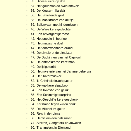
•
33.
Dinosauriërs op drift
•
34.
Het goud van de twee snavels
•
35.
De Kleuter-miljardair
•
36.
Het Smeltende geld
•
38.
De Maalstroom van de tijd
•
39.
Ballonvaart met hindernissen
•
40.
De Ware kerstgedachten
•
41.
Een onvergeeflijk feest
•
42.
Het spookt in het riool
•
43.
Het magische duel
•
44.
Het onbewoonbare eiland
•
46.
De simulerende simulator
•
47.
De Duckinnen van het Capitool
•
48.
De ontmaskerde kerstman
•
49.
De ijzige strijd
•
50.
Het mysterie van het Jammergebergte
•
51.
Het Tovermasker
•
52.
'N Criminele krachtpatser
•
53.
De wakkere slaapkop
•
54.
Een Kwestie van geluk
•
55.
Een Schimmige surprise
•
56.
Het Geschifte kerstgeschenk
•
64.
Kerstman tegen wil en dank
•
65.
De Millennium-gekte
•
66.
Reis in de ruimte
•
68.
Herrie om een halssnoer
•
74.
Sterren, Gangsters en Juwelen
•
80.
Trammelant in Elfenland