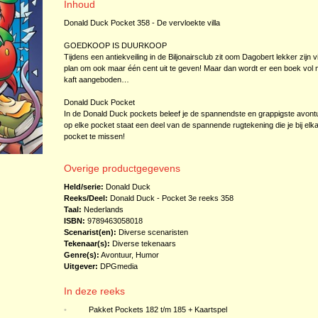
Inhoud
Donald Duck Pocket 358 - De vervloekte villa
GOEDKOOP IS DUURKOOP
Tijdens een antiekveiling in de Biljonairsclub zit oom Dagobert lekker zijn vij
plan om ook maar één cent uit te geven! Maar dan wordt er een boek vo
kaft aangeboden…
Donald Duck Pocket
In de Donald Duck pockets beleef je de spannendste en grappigste avont
op elke pocket staat een deel van de spannende rugtekening die je bij e
pocket te missen!
Overige productgegevens
Held/serie:
Donald Duck
Reeks/Deel:
Donald Duck - Pocket 3e reeks
358
Taal:
Nederlands
ISBN:
9789463058018
Scenarist(en):
Diverse scenaristen
Tekenaar(s):
Diverse tekenaars
Genre(s):
Avontuur
,
Humor
Uitgever:
DPGmedia
In deze reeks
•
Pakket Pockets 182 t/m 185 + Kaartspel