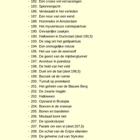
•
182.
Een cruise vol verrassingen
•
183.
Spionnenjacht
•
186.
Verdwaald in het verleden
•
187.
Een reus van een eend
•
188.
Hommeles in Amsterdam
•
189.
Het mysterieuze ruimtepakhuis
•
190.
Gevaarlijke zaakjes
•
190.
Halloween in Duckstad (deel 190,5)
•
193.
De slag om het geldpakhuis
•
194.
Een onmogelijke missie
•
195.
Het uur van de weerwolf
•
196.
De geest van de mijnbergtunnel
•
197.
Avontuur in puindorp
•
198.
De held van het veld
•
198.
Duel om de bal (deel 198,5)
•
199.
Bezoek uit de ruimte
•
200.
Tumult op preteiland
•
201.
Het geheim van de Blauwe Berg
•
202.
De zwarte magiër
•
202.
Halloween
•
203.
Opstand in Brutopia
•
204.
Boeven in de sneeuw
•
205.
Bonen en bandieten
•
206.
Misdaad loont niet
•
207.
De spookslurper
•
207.
Paniek om een ei (deel 207,5)
•
208.
De schat van de Grijze eilanden
•
209.
De geheime zuil van Stykolos