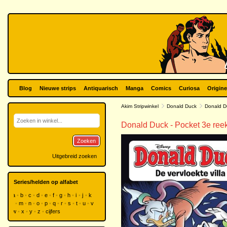
Blog
Nieuwe strips
Antiquarisch
Manga
Comics
Curiosa
Origine
Akim Stripwinkel
Donald Duck
Donald D
Donald Duck - Pocket 3e reeks
Zoeken
Uitgebreid zoeken
Series/helden op alfabet
a
b
c
d
e
f
g
h
i
j
k
l
m
n
o
p
q
r
s
t
u
v
w
x
y
z
cijfers