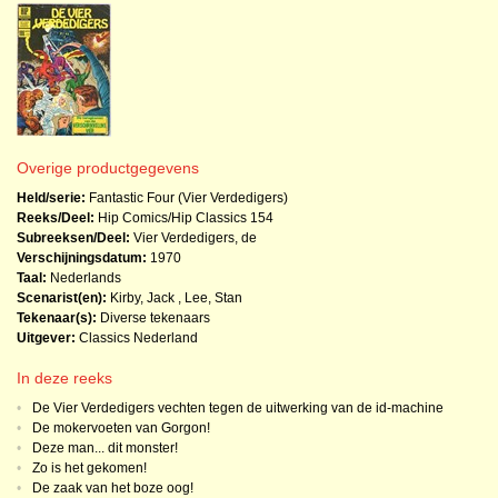
Overige productgegevens
Held/serie:
Fantastic Four (Vier Verdedigers)
Reeks/Deel:
Hip Comics/Hip Classics
154
Subreeksen/Deel:
Vier Verdedigers, de
Verschijningsdatum:
1970
Taal:
Nederlands
Scenarist(en):
Kirby, Jack
,
Lee, Stan
Tekenaar(s):
Diverse tekenaars
Uitgever:
Classics Nederland
In deze reeks
•
De Vier Verdedigers vechten tegen de uitwerking van de id-machine
•
De mokervoeten van Gorgon!
•
Deze man... dit monster!
•
Zo is het gekomen!
•
De zaak van het boze oog!