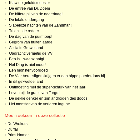
•
Klaw de geluidsmeester
•
De entree van Dr. Doem
•
De bittere pil van de nederlaag!
•
De totale ondergang
•
Slapeloze nachten van de Zandman!
•
Triton... de redder
•
De dag van de puinhoop!
•
Gegrom van buiten aarde
•
Alicia in Gruwelland
•
Opdracht: vernietig de VV
•
Ben is... waanzinnig!
•
Het Ding is niet meer!
•
Een monster voorgoed
•
De Vier Verdedigers krijgen er een hippe poederdons bij
•
In dit gekwelde land
•
Ontmoeting met de super-schurk van het jaar!
•
Leven bij de gratie van Torgo!
•
De gekke denker en zijn androiden des doods
•
Het monster van de verloren lagune
Meer reeksen in deze collectie
•
De Wrekers
•
Durfal
•
Prins Namor