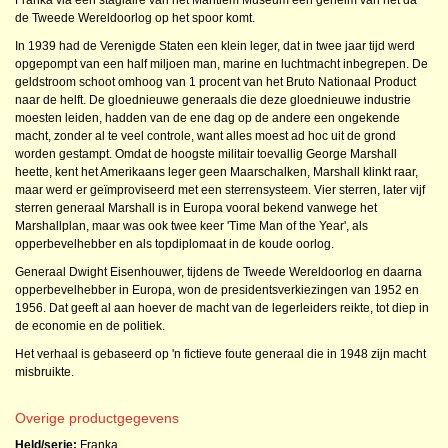
Franka via een stagiaire van het Maritiem Museum een geheim van net da
de Tweede Wereldoorlog op het spoor komt.
In 1939 had de Verenigde Staten een klein leger, dat in twee jaar tijd werd
opgepompt van een half miljoen man, marine en luchtmacht inbegrepen. De
geldstroom schoot omhoog van 1 procent van het Bruto Nationaal Product
naar de helft. De gloednieuwe generaals die deze gloednieuwe industrie
moesten leiden, hadden van de ene dag op de andere een ongekende
macht, zonder al te veel controle, want alles moest ad hoc uit de grond
worden gestampt. Omdat de hoogste militair toevallig George Marshall
heette, kent het Amerikaans leger geen Maarschalken, Marshall klinkt raar,
maar werd er geïmproviseerd met een sterrensysteem. Vier sterren, later vijf
sterren generaal Marshall is in Europa vooral bekend vanwege het
Marshallplan, maar was ook twee keer 'Time Man of the Year', als
opperbevelhebber en als topdiplomaat in de koude oorlog.
Generaal Dwight Eisenhouwer, tijdens de Tweede Wereldoorlog en daarna
opperbevelhebber in Europa, won de presidentsverkiezingen van 1952 en
1956. Dat geeft al aan hoever de macht van de legerleiders reikte, tot diep in
de economie en de politiek.
Het verhaal is gebaseerd op 'n fictieve foute generaal die in 1948 zijn macht
misbruikte.
Overige productgegevens
Held/serie:
Franka