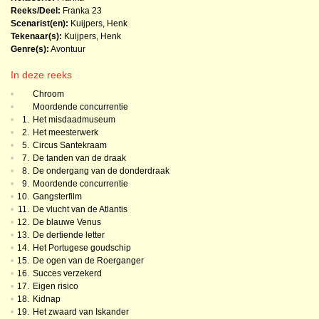
Reeks/Deel:
Franka
23
Scenarist(en):
Kuijpers, Henk
Tekenaar(s):
Kuijpers, Henk
Genre(s):
Avontuur
In deze reeks
•
Chroom
•
Moordende concurrentie
•
1.
Het misdaadmuseum
•
2.
Het meesterwerk
•
5.
Circus Santekraam
•
7.
De tanden van de draak
•
8.
De ondergang van de donderdraak
•
9.
Moordende concurrentie
•
10.
Gangsterfilm
•
11.
De vlucht van de Atlantis
•
12.
De blauwe Venus
•
13.
De dertiende letter
•
14.
Het Portugese goudschip
•
15.
De ogen van de Roerganger
•
16.
Succes verzekerd
•
17.
Eigen risico
•
18.
Kidnap
•
19.
Het zwaard van Iskander