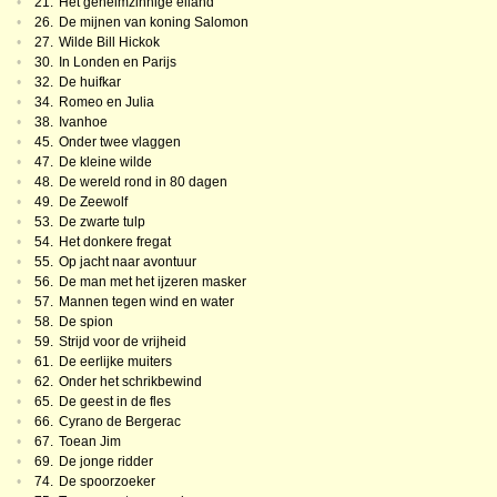
•
21.
Het geheimzinnige eiland
•
26.
De mijnen van koning Salomon
•
27.
Wilde Bill Hickok
•
30.
In Londen en Parijs
•
32.
De huifkar
•
34.
Romeo en Julia
•
38.
Ivanhoe
•
45.
Onder twee vlaggen
•
47.
De kleine wilde
•
48.
De wereld rond in 80 dagen
•
49.
De Zeewolf
•
53.
De zwarte tulp
•
54.
Het donkere fregat
•
55.
Op jacht naar avontuur
•
56.
De man met het ijzeren masker
•
57.
Mannen tegen wind en water
•
58.
De spion
•
59.
Strijd voor de vrijheid
•
61.
De eerlijke muiters
•
62.
Onder het schrikbewind
•
65.
De geest in de fles
•
66.
Cyrano de Bergerac
•
67.
Toean Jim
•
69.
De jonge ridder
•
74.
De spoorzoeker