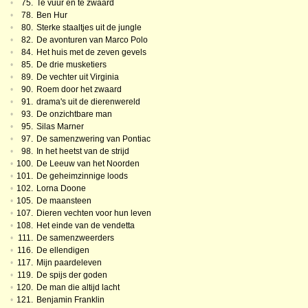
•
75.
Te vuur en te zwaard
•
78.
Ben Hur
•
80.
Sterke staaltjes uit de jungle
•
82.
De avonturen van Marco Polo
•
84.
Het huis met de zeven gevels
•
85.
De drie musketiers
•
89.
De vechter uit Virginia
•
90.
Roem door het zwaard
•
91.
drama's uit de dierenwereld
•
93.
De onzichtbare man
•
95.
Silas Marner
•
97.
De samenzwering van Pontiac
•
98.
In het heetst van de strijd
•
100.
De Leeuw van het Noorden
•
101.
De geheimzinnige loods
•
102.
Lorna Doone
•
105.
De maansteen
•
107.
Dieren vechten voor hun leven
•
108.
Het einde van de vendetta
•
111.
De samenzweerders
•
116.
De ellendigen
•
117.
Mijn paardeleven
•
119.
De spijs der goden
•
120.
De man die altijd lacht
•
121.
Benjamin Franklin