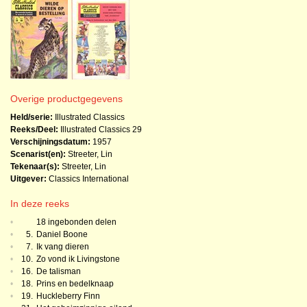
Overige productgegevens
Held/serie:
Illustrated Classics
Reeks/Deel:
Illustrated Classics
29
Verschijningsdatum:
1957
Scenarist(en):
Streeter, Lin
Tekenaar(s):
Streeter, Lin
Uitgever:
Classics International
In deze reeks
•
18 ingebonden delen
•
5.
Daniel Boone
•
7.
Ik vang dieren
•
10.
Zo vond ik Livingstone
•
16.
De talisman
•
18.
Prins en bedelknaap
•
19.
Huckleberry Finn