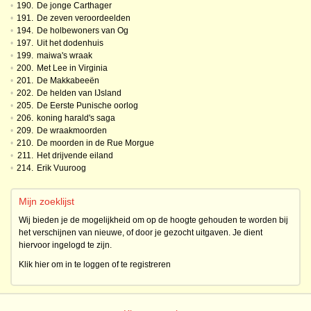
•
190.
De jonge Carthager
•
191.
De zeven veroordeelden
•
194.
De holbewoners van Og
•
197.
Uit het dodenhuis
•
199.
maiwa's wraak
•
200.
Met Lee in Virginia
•
201.
De Makkabeeën
•
202.
De helden van IJsland
•
205.
De Eerste Punische oorlog
•
206.
koning harald's saga
•
209.
De wraakmoorden
•
210.
De moorden in de Rue Morgue
•
211.
Het drijvende eiland
•
214.
Erik Vuuroog
Mijn zoeklijst
Wij bieden je de mogelijkheid om op de hoogte gehouden te worden bij
het verschijnen van nieuwe, of door je gezocht uitgaven. Je dient
hiervoor ingelogd te zijn.
Klik hier om in te loggen of te registreren