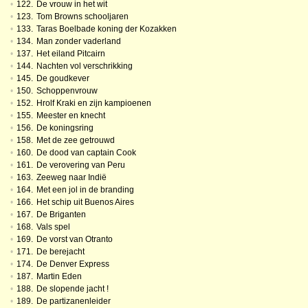
•
122.
De vrouw in het wit
•
123.
Tom Browns schooljaren
•
133.
Taras Boelbade koning der Kozakken
•
134.
Man zonder vaderland
•
137.
Het eiland Pitcairn
•
144.
Nachten vol verschrikking
•
145.
De goudkever
•
150.
Schoppenvrouw
•
152.
Hrolf Kraki en zijn kampioenen
•
155.
Meester en knecht
•
156.
De koningsring
•
158.
Met de zee getrouwd
•
160.
De dood van captain Cook
•
161.
De verovering van Peru
•
163.
Zeeweg naar Indië
•
164.
Met een jol in de branding
•
166.
Het schip uit Buenos Aires
•
167.
De Briganten
•
168.
Vals spel
•
169.
De vorst van Otranto
•
171.
De berejacht
•
174.
De Denver Express
•
187.
Martin Eden
•
188.
De slopende jacht !
•
189.
De partizanenleider