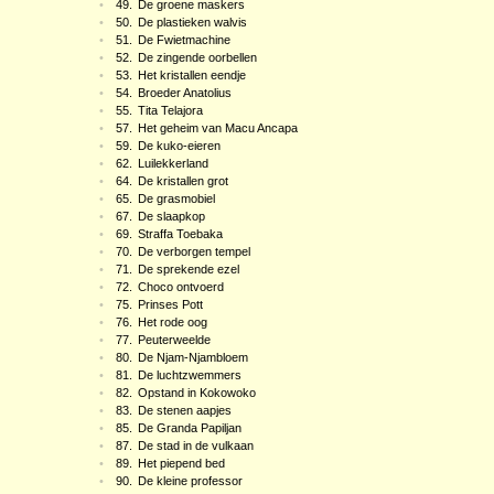
•
49.
De groene maskers
•
50.
De plastieken walvis
•
51.
De Fwietmachine
•
52.
De zingende oorbellen
•
53.
Het kristallen eendje
•
54.
Broeder Anatolius
•
55.
Tita Telajora
•
57.
Het geheim van Macu Ancapa
•
59.
De kuko-eieren
•
62.
Luilekkerland
•
64.
De kristallen grot
•
65.
De grasmobiel
•
67.
De slaapkop
•
69.
Straffa Toebaka
•
70.
De verborgen tempel
•
71.
De sprekende ezel
•
72.
Choco ontvoerd
•
75.
Prinses Pott
•
76.
Het rode oog
•
77.
Peuterweelde
•
80.
De Njam-Njambloem
•
81.
De luchtzwemmers
•
82.
Opstand in Kokowoko
•
83.
De stenen aapjes
•
85.
De Granda Papiljan
•
87.
De stad in de vulkaan
•
89.
Het piepend bed
•
90.
De kleine professor