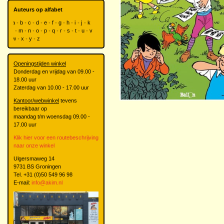
Auteurs op alfabet
a
b
c
d
e
f
g
h
i
j
k
l
m
n
o
p
q
r
s
t
u
v
w
x
y
z
Openingstijden winkel
Donderdag en vrijdag van 09.00 -
18.00 uur
Zaterdag van 10.00 - 17.00 uur
Kantoor/webwinkel
tevens
bereikbaar op
maandag t/m woensdag 09.00 -
17.00 uur
Klik hier voor een routebeschrijving
naar onze winkel
Ulgersmaweg 14
9731 BS Groningen
Tel. +31 (0)50 549 96 98
E-mail:
info@akim.nl