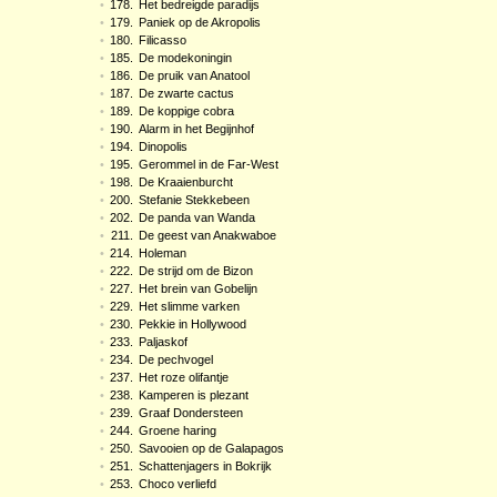
•
178.
Het bedreigde paradijs
•
179.
Paniek op de Akropolis
•
180.
Filicasso
•
185.
De modekoningin
•
186.
De pruik van Anatool
•
187.
De zwarte cactus
•
189.
De koppige cobra
•
190.
Alarm in het Begijnhof
•
194.
Dinopolis
•
195.
Gerommel in de Far-West
•
198.
De Kraaienburcht
•
200.
Stefanie Stekkebeen
•
202.
De panda van Wanda
•
211.
De geest van Anakwaboe
•
214.
Holeman
•
222.
De strijd om de Bizon
•
227.
Het brein van Gobelijn
•
229.
Het slimme varken
•
230.
Pekkie in Hollywood
•
233.
Paljaskof
•
234.
De pechvogel
•
237.
Het roze olifantje
•
238.
Kamperen is plezant
•
239.
Graaf Dondersteen
•
244.
Groene haring
•
250.
Savooien op de Galapagos
•
251.
Schattenjagers in Bokrijk
•
253.
Choco verliefd