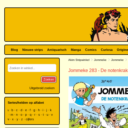
Blog
Nieuwe strips
Antiquarisch
Manga
Comics
Curiosa
Origine
Akim Stripwinkel
Jommeke
Jommeke
Jommeke 283 - De notenkrak
Zoeken
Uitgebreid zoeken
Series/helden op alfabet
a
b
c
d
e
f
g
h
i
j
k
l
m
n
o
p
q
r
s
t
u
v
w
x
y
z
cijfers