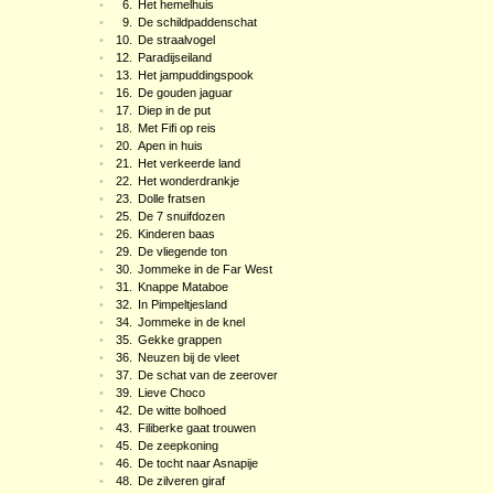
•
6.
Het hemelhuis
•
9.
De schildpaddenschat
•
10.
De straalvogel
•
12.
Paradijseiland
•
13.
Het jampuddingspook
•
16.
De gouden jaguar
•
17.
Diep in de put
•
18.
Met Fifi op reis
•
20.
Apen in huis
•
21.
Het verkeerde land
•
22.
Het wonderdrankje
•
23.
Dolle fratsen
•
25.
De 7 snuifdozen
•
26.
Kinderen baas
•
29.
De vliegende ton
•
30.
Jommeke in de Far West
•
31.
Knappe Mataboe
•
32.
In Pimpeltjesland
•
34.
Jommeke in de knel
•
35.
Gekke grappen
•
36.
Neuzen bij de vleet
•
37.
De schat van de zeerover
•
39.
Lieve Choco
•
42.
De witte bolhoed
•
43.
Filiberke gaat trouwen
•
45.
De zeepkoning
•
46.
De tocht naar Asnapije
•
48.
De zilveren giraf