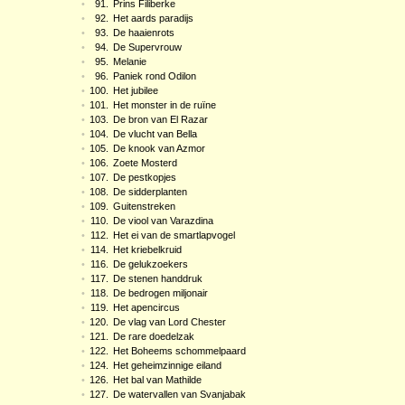
•
91.
Prins Filiberke
•
92.
Het aards paradijs
•
93.
De haaienrots
•
94.
De Supervrouw
•
95.
Melanie
•
96.
Paniek rond Odilon
•
100.
Het jubilee
•
101.
Het monster in de ruïne
•
103.
De bron van El Razar
•
104.
De vlucht van Bella
•
105.
De knook van Azmor
•
106.
Zoete Mosterd
•
107.
De pestkopjes
•
108.
De sidderplanten
•
109.
Guitenstreken
•
110.
De viool van Varazdina
•
112.
Het ei van de smartlapvogel
•
114.
Het kriebelkruid
•
116.
De gelukzoekers
•
117.
De stenen handdruk
•
118.
De bedrogen miljonair
•
119.
Het apencircus
•
120.
De vlag van Lord Chester
•
121.
De rare doedelzak
•
122.
Het Boheems schommelpaard
•
124.
Het geheimzinnige eiland
•
126.
Het bal van Mathilde
•
127.
De watervallen van Svanjabak