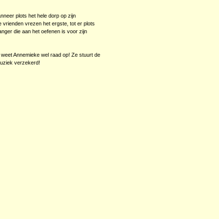
eer plots het hele dorp op zijn
 vrienden vrezen het ergste, tot er plots
anger die aan het oefenen is voor zijn
r weet Annemieke wel raad op! Ze stuurt de
Muziek verzekerd!