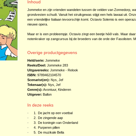
Inhoud
Jommeke en zijn vrienden wandelen tussen de velden van Zonnedorp, wann
grondvesten schudt. Vanuit het struikgewas stijgt een hels lawaai uit. Onze
een vriendelijke Italiaan tevoorschijn komt. Octavio Solemio is een operaz
nieuwe opera.
Maar er is een probleempje. Octavio zingt een beetje héél vals. Maar daa
notenkraker op zangcursus bij de broeders van de orde der Fasolisten. 
Overige productgegevens
Held/serie:
Jommeke
Reeks/Deel:
Jommeke
283
Uitgavereeks:
Jommeke - Relook
ISBN:
9789462104570
Scenarist(en):
Nys, Jef
Tekenaar(s):
Nys, Jef
Genre(s):
Avontuur
,
Kinderen
Uitgever:
Ballon
In deze reeks
•
1.
De jacht op een voetbal
•
2.
De zingende aap
•
3.
De koningin van Onderland
•
4.
Purperen pillen
•
5.
De muzikale Bella