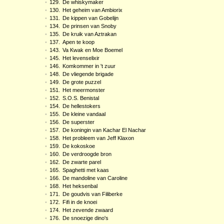
•
129.
De whiskymaker
•
130.
Het geheim van Ambiorix
•
131.
De kippen van Gobelijn
•
134.
De prinsen van Snoby
•
135.
De kruik van Aztrakan
•
137.
Apen te koop
•
143.
Va Kwak en Moe Boemel
•
145.
Het levenselixir
•
146.
Komkommer in 't zuur
•
148.
De vliegende brigade
•
149.
De grote puzzel
•
151.
Het meermonster
•
152.
S.O.S. Benistal
•
154.
De hellestokers
•
155.
De kleine vandaal
•
156.
De superster
•
157.
De koningin van Kachar El Nachar
•
158.
Het probleem van Jeff Klaxon
•
159.
De kokoskoe
•
160.
De verdroogde bron
•
162.
De zwarte parel
•
165.
Spaghetti met kaas
•
166.
De mandoline van Caroline
•
168.
Het heksenbal
•
171.
De goudvis van Filiberke
•
172.
Fifi in de knoei
•
174.
Het zevende zwaard
•
176.
De snoezige dino's