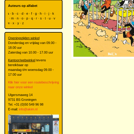
Auteurs op alfabet
a
b
c
d
e
f
g
h
i
j
k
l
m
n
o
p
q
r
s
t
u
v
w
x
y
z
Openingstijden winkel
Donderdag en vrijdag van 09.00 -
18.00 uur
Zaterdag van 10.00 - 17.00 uur
Kantoor/webwinkel
tevens
bereikbaar op
maandag t/m woensdag 09.00 -
17.00 uur
Klik hier voor een routebeschrijving
naar onze winkel
Ulgersmaweg 14
9731 BS Groningen
Tel. +31 (0)50 549 96 98
E-mail:
info@akim.nl