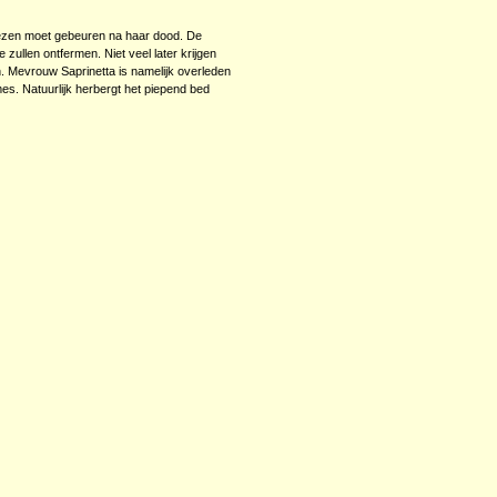
poezen moet gebeuren na haar dood. De
zullen ontfermen. Niet veel later krijgen
n. Mevrouw Saprinetta is namelijk overleden
es. Natuurlijk herbergt het piepend bed