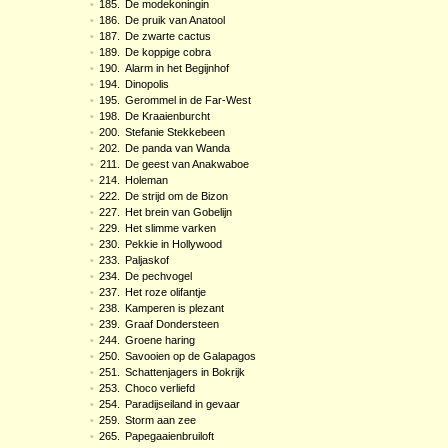
•
185.
De modekoningin
•
186.
De pruik van Anatool
•
187.
De zwarte cactus
•
189.
De koppige cobra
•
190.
Alarm in het Begijnhof
•
194.
Dinopolis
•
195.
Gerommel in de Far-West
•
198.
De Kraaienburcht
•
200.
Stefanie Stekkebeen
•
202.
De panda van Wanda
•
211.
De geest van Anakwaboe
•
214.
Holeman
•
222.
De strijd om de Bizon
•
227.
Het brein van Gobelijn
•
229.
Het slimme varken
•
230.
Pekkie in Hollywood
•
233.
Paljaskof
•
234.
De pechvogel
•
237.
Het roze olifantje
•
238.
Kamperen is plezant
•
239.
Graaf Dondersteen
•
244.
Groene haring
•
250.
Savooien op de Galapagos
•
251.
Schattenjagers in Bokrijk
•
253.
Choco verliefd
•
254.
Paradijseiland in gevaar
•
259.
Storm aan zee
•
265.
Papegaaienbruiloft