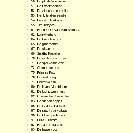
•
50.
De plastieken walvis
•
51.
De Fwietmachine
•
52.
De zingende oorbellen
•
53.
Het kristallen eendje
•
54.
Broeder Anatolius
•
55.
Tita Telajora
•
57.
Het geheim van Macu Ancapa
•
62.
Luilekkerland
•
64.
De kristallen grot
•
65.
De grasmobiel
•
67.
De slaapkop
•
69.
Straffa Toebaka
•
70.
De verborgen tempel
•
71.
De sprekende ezel
•
72.
Choco ontvoerd
•
75.
Prinses Pott
•
76.
Het rode oog
•
77.
Peuterweelde
•
80.
De Njam-Njambloem
•
81.
De luchtzwemmers
•
82.
Opstand in Kokowoko
•
83.
De stenen aapjes
•
85.
De Granda Papiljan
•
87.
De stad in de vulkaan
•
90.
De kleine professor
•
91.
Prins Filiberke
•
92.
Het aards paradijs
•
93.
De haaienrots