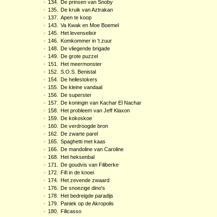
•
134.
De prinsen van Snoby
•
135.
De kruik van Aztrakan
•
137.
Apen te koop
•
143.
Va Kwak en Moe Boemel
•
145.
Het levenselixir
•
146.
Komkommer in 't zuur
•
148.
De vliegende brigade
•
149.
De grote puzzel
•
151.
Het meermonster
•
152.
S.O.S. Benistal
•
154.
De hellestokers
•
155.
De kleine vandaal
•
156.
De superster
•
157.
De koningin van Kachar El Nachar
•
158.
Het probleem van Jeff Klaxon
•
159.
De kokoskoe
•
160.
De verdroogde bron
•
162.
De zwarte parel
•
165.
Spaghetti met kaas
•
166.
De mandoline van Caroline
•
168.
Het heksenbal
•
171.
De goudvis van Filiberke
•
172.
Fifi in de knoei
•
174.
Het zevende zwaard
•
176.
De snoezige dino's
•
178.
Het bedreigde paradijs
•
179.
Paniek op de Akropolis
•
180.
Filicasso