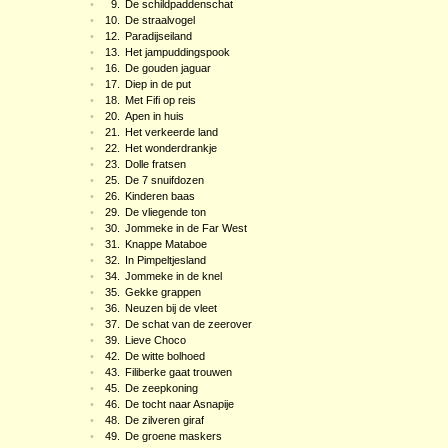
•
9.
De schildpaddenschat
•
10.
De straalvogel
•
12.
Paradijseiland
•
13.
Het jampuddingspook
•
16.
De gouden jaguar
•
17.
Diep in de put
•
18.
Met Fifi op reis
•
20.
Apen in huis
•
21.
Het verkeerde land
•
22.
Het wonderdrankje
•
23.
Dolle fratsen
•
25.
De 7 snuifdozen
•
26.
Kinderen baas
•
29.
De vliegende ton
•
30.
Jommeke in de Far West
•
31.
Knappe Mataboe
•
32.
In Pimpeltjesland
•
34.
Jommeke in de knel
•
35.
Gekke grappen
•
36.
Neuzen bij de vleet
•
37.
De schat van de zeerover
•
39.
Lieve Choco
•
42.
De witte bolhoed
•
43.
Filiberke gaat trouwen
•
45.
De zeepkoning
•
46.
De tocht naar Asnapije
•
48.
De zilveren giraf
•
49.
De groene maskers