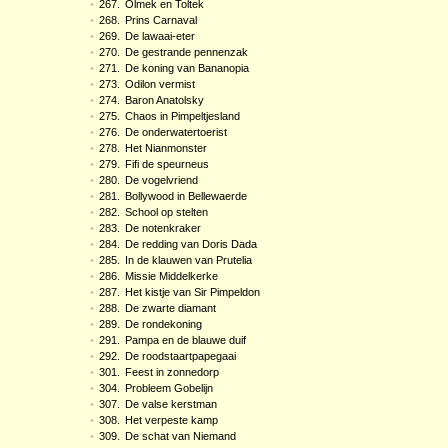
•
267.
Olmek en Toltek
•
268.
Prins Carnaval
•
269.
De lawaai-eter
•
270.
De gestrande pennenzak
•
271.
De koning van Bananopia
•
273.
Odilon vermist
•
274.
Baron Anatolsky
•
275.
Chaos in Pimpeltjesland
•
276.
De onderwatertoerist
•
278.
Het Nianmonster
•
279.
Fifi de speurneus
•
280.
De vogelvriend
•
281.
Bollywood in Bellewaerde
•
282.
School op stelten
•
283.
De notenkraker
•
284.
De redding van Doris Dada
•
285.
In de klauwen van Prutelia
•
286.
Missie Middelkerke
•
287.
Het kistje van Sir Pimpeldon
•
288.
De zwarte diamant
•
289.
De rondekoning
•
291.
Pampa en de blauwe duif
•
292.
De roodstaartpapegaai
•
301.
Feest in zonnedorp
•
304.
Probleem Gobelijn
•
307.
De valse kerstman
•
308.
Het verpeste kamp
•
309.
De schat van Niemand