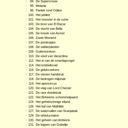
•
94.
De Supervrouw
•
95.
Melanie
•
96.
Paniek rond Odilon
•
100.
Het jubilee
•
101.
Het monster in de ruïne
•
103.
De bron van El Razar
•
104.
De vlucht van Bella
•
105.
De knook van Azmor
•
106.
Zoete Mosterd
•
107.
De pestkopjes
•
108.
De sidderplanten
•
109.
Guitenstreken
•
110.
De viool van Varazdina
•
112.
Het ei van de smartlapvogel
•
114.
Het kriebelkruid
•
116.
De gelukzoekers
•
117.
De stenen handdruk
•
118.
De bedrogen miljonair
•
119.
Het apencircus
•
120.
De vlag van Lord Chester
•
121.
De rare doedelzak
•
122.
Het Boheems schommelpaard
•
124.
Het geheimzinnige eiland
•
126.
Het bal van Mathilde
•
127.
De watervallen van Svanjabak
•
129.
De whiskymaker
•
130.
Het geheim van Ambiorix
•
131.
De kippen van Gobelijn