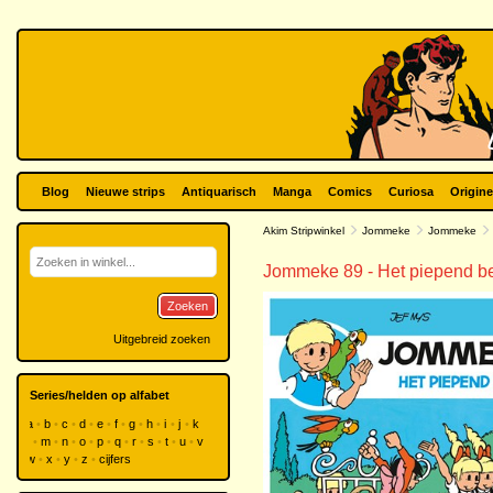
Blog
Nieuwe strips
Antiquarisch
Manga
Comics
Curiosa
Origine
Akim Stripwinkel
Jommeke
Jommeke
Jommeke 89 - Het piepend b
Zoeken
Uitgebreid zoeken
Series/helden op alfabet
a
b
c
d
e
f
g
h
i
j
k
l
m
n
o
p
q
r
s
t
u
v
w
x
y
z
cijfers