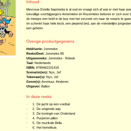
Inhoud
Mevrouw Estella Saprinetta is al oud en vraagt zich af wat er met haar 
toevallige voorbijgangers Annemieke en Rozemieke beloven er zich over te 
de meisjes een brief in de bus met het verzoek om naar de notaris te gaa
en schenkt haar hele bezit, een piepend bed, aan de vriendelijke jongedam
een geheim.
Overige productgegevens
Held/serie:
Jommeke
Reeks/Deel:
Jommeke
89
Uitgavereeks:
Jommeke - Relook
Taal:
Nederlands
ISBN:
9789462101418
Scenarist(en):
Nys, Jef
Tekenaar(s):
Nys, Jef
Genre(s):
Avontuur
,
Kinderen
Uitgever:
Ballon
In deze reeks
•
1.
De jacht op een voetbal
•
2.
De zingende aap
•
3.
De koningin van Onderland
•
4.
Purperen pillen
•
5.
De muzikale Bella
•
6.
Het hemelhuis