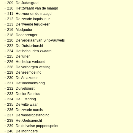
•
209.
De Judasgraal
•
210.
Het zwaard van de maagd
•
211.
Het vuur en de maagd
•
212.
De zwarte inquisiteur
•
213.
De tweede terugkeer
•
216.
Modgudur
•
218.
Doodbrenger
•
220.
De vedelaar van Sint-Pauwels
•
222.
De Duisterburcht
•
224.
Het behouden zwaard
•
225.
De furiën
•
226.
Het helse verbond
•
228.
De verborgen vesting
•
229.
De vreemdeling
•
230.
De Amazones
•
231.
Het koekoeksjong
•
232.
Duivelsmist
•
233.
Doctor Faustus
•
234.
De Elfenring
•
235.
De witte waan
•
236.
De zwarte narcis
•
237.
De wederopstanding
•
238.
Het Godsgericht
•
239.
De duivelse poppenspeler
•
240.
De indringers