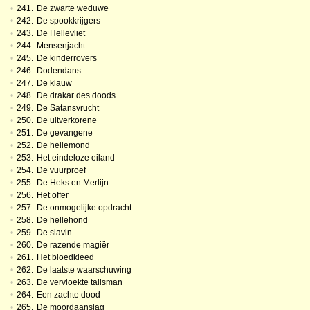
•
241.
De zwarte weduwe
•
242.
De spookkrijgers
•
243.
De Hellevliet
•
244.
Mensenjacht
•
245.
De kinderrovers
•
246.
Dodendans
•
247.
De klauw
•
248.
De drakar des doods
•
249.
De Satansvrucht
•
250.
De uitverkorene
•
251.
De gevangene
•
252.
De hellemond
•
253.
Het eindeloze eiland
•
254.
De vuurproef
•
255.
De Heks en Merlijn
•
256.
Het offer
•
257.
De onmogelijke opdracht
•
258.
De hellehond
•
259.
De slavin
•
260.
De razende magiër
•
261.
Het bloedkleed
•
262.
De laatste waarschuwing
•
263.
De vervloekte talisman
•
264.
Een zachte dood
•
265.
De moordaanslag