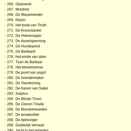
•
266.
Gedoemd
•
267.
Mordred
•
268.
De Mayameester
•
269.
Kilyon
•
270.
Het boek van Thoth
•
271.
De Kruisvaarder
•
272.
De Heksenjager
•
273.
De duivelspenning
•
274.
De Hundeprest
•
275.
De Bastaard
•
276.
Het einde van alles
•
277.
Tuan de Barbaar
•
278.
Het bloedmoeras
•
279.
De poort van angst
•
280.
De monstermaker
•
281.
De Vleerkoning
•
282.
De tranen van Satan
•
283.
Sulphur
•
284.
De Blinde Troon
•
285.
De IJzeren Triade
•
286.
De Bloedverwanten
•
287.
De wraakcirkel
•
288.
De tijdreiziger
•
289.
Goddelijk Verraad
•
290.
Jacht in het verleden