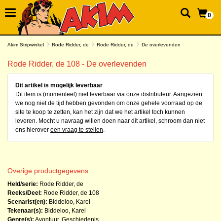
0
Akim Stripwinkel
Rode Ridder, de
Rode Ridder, de
De overlevenden
Rode Ridder, de 108 - De overlevenden
Dit artikel is mogelijk leverbaar
Dit item is (momenteel) niet leverbaar via onze distributeur. Aangezien
we nog niet de tijd hebben gevonden om onze gehele voorraad op de
site te koop te zetten, kan het zijn dat we het artikel toch kunnen
leveren. Mocht u navraag willen doen naar dit artikel, schroom dan niet
ons hierover
een vraag te stellen
.
Overige productgegevens
Held/serie:
Rode Ridder, de
Reeks/Deel:
Rode Ridder, de
108
Scenarist(en):
Biddeloo, Karel
Tekenaar(s):
Biddeloo, Karel
Genre(s):
Avontuur
,
Geschiedenis