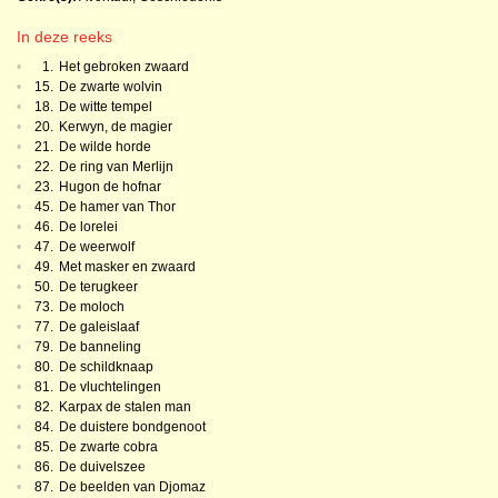
In deze reeks
•
1.
Het gebroken zwaard
•
15.
De zwarte wolvin
•
18.
De witte tempel
•
20.
Kerwyn, de magier
•
21.
De wilde horde
•
22.
De ring van Merlijn
•
23.
Hugon de hofnar
•
45.
De hamer van Thor
•
46.
De lorelei
•
47.
De weerwolf
•
49.
Met masker en zwaard
•
50.
De terugkeer
•
73.
De moloch
•
77.
De galeislaaf
•
79.
De banneling
•
80.
De schildknaap
•
81.
De vluchtelingen
•
82.
Karpax de stalen man
•
84.
De duistere bondgenoot
•
85.
De zwarte cobra
•
86.
De duivelszee
•
87.
De beelden van Djomaz