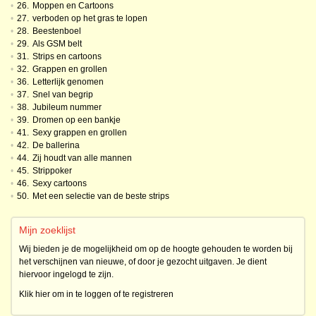
•
26.
Moppen en Cartoons
•
27.
verboden op het gras te lopen
•
28.
Beestenboel
•
29.
Als GSM belt
•
31.
Strips en cartoons
•
32.
Grappen en grollen
•
36.
Letterlijk genomen
•
37.
Snel van begrip
•
38.
Jubileum nummer
•
39.
Dromen op een bankje
•
41.
Sexy grappen en grollen
•
42.
De ballerina
•
44.
Zij houdt van alle mannen
•
45.
Strippoker
•
46.
Sexy cartoons
•
50.
Met een selectie van de beste strips
Mijn zoeklijst
Wij bieden je de mogelijkheid om op de hoogte gehouden te worden bij
het verschijnen van nieuwe, of door je gezocht uitgaven. Je dient
hiervoor ingelogd te zijn.
Klik hier om in te loggen of te registreren