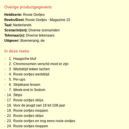
Overige productgegevens
Held/serie:
Rooie Oortjes
Reeks/Deel:
Rooie Oortjes - Magazine
15
Taal:
Nederlands
Scenarist(en):
Diverse scenaristen
Tekenaar(s):
Diverse tekenaars
Uitgever:
Boemerang, de
In deze reeks
•
1.
Haagsche bluf
•
2.
Chromosomen verschil moet er zijn
•
3.
Wedstrijd lekker lachen
•
4.
Rooie oortjes wedstrijd
•
5.
Pin-ups
•
6.
Striptease lessen
•
7.
Week-end in Sodom
•
14.
Strips
•
17.
Rooie oortjes strips
•
18.
Voor de jeugd van 18 tot 108 jaar
•
19.
Rooie oortjes moppen
•
22.
Rooie oortjes strips
•
23.
Rooie oortjes en nog eens rooie oortjes
•
24.
Rooie oortjes moppen