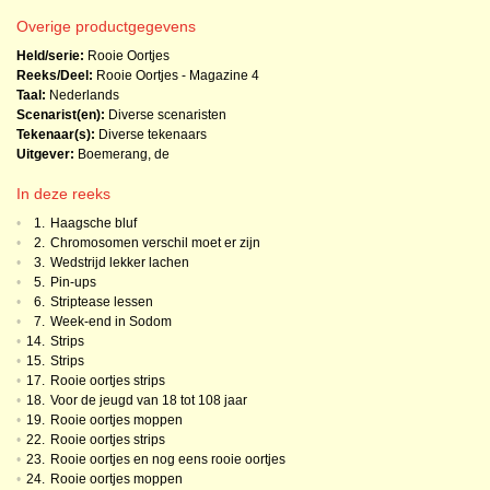
Overige productgegevens
Held/serie:
Rooie Oortjes
Reeks/Deel:
Rooie Oortjes - Magazine
4
Taal:
Nederlands
Scenarist(en):
Diverse scenaristen
Tekenaar(s):
Diverse tekenaars
Uitgever:
Boemerang, de
In deze reeks
•
1.
Haagsche bluf
•
2.
Chromosomen verschil moet er zijn
•
3.
Wedstrijd lekker lachen
•
5.
Pin-ups
•
6.
Striptease lessen
•
7.
Week-end in Sodom
•
14.
Strips
•
15.
Strips
•
17.
Rooie oortjes strips
•
18.
Voor de jeugd van 18 tot 108 jaar
•
19.
Rooie oortjes moppen
•
22.
Rooie oortjes strips
•
23.
Rooie oortjes en nog eens rooie oortjes
•
24.
Rooie oortjes moppen