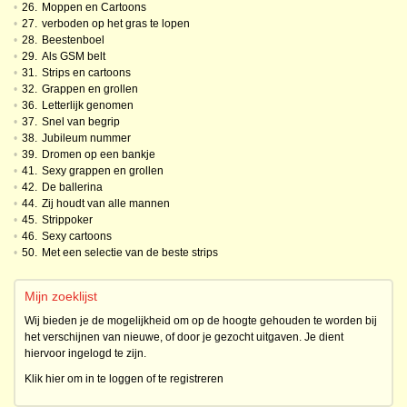
•
26.
Moppen en Cartoons
•
27.
verboden op het gras te lopen
•
28.
Beestenboel
•
29.
Als GSM belt
•
31.
Strips en cartoons
•
32.
Grappen en grollen
•
36.
Letterlijk genomen
•
37.
Snel van begrip
•
38.
Jubileum nummer
•
39.
Dromen op een bankje
•
41.
Sexy grappen en grollen
•
42.
De ballerina
•
44.
Zij houdt van alle mannen
•
45.
Strippoker
•
46.
Sexy cartoons
•
50.
Met een selectie van de beste strips
Mijn zoeklijst
Wij bieden je de mogelijkheid om op de hoogte gehouden te worden bij
het verschijnen van nieuwe, of door je gezocht uitgaven. Je dient
hiervoor ingelogd te zijn.
Klik hier om in te loggen of te registreren