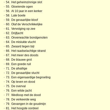
•
54.
Het geheimzinnige slot
•
55.
Gloeiende ogen
•
56.
Al 10 jaar in een kerker
•
58.
Late boete
•
59.
De gevaarlijke kloof
•
60.
Olaf de Verschrikkelijke
•
61.
Vervolging op zee
•
62.
Drijfjacht
•
63.
Onverwachte bondgenoten
•
64.
De mislukte vlucht
•
65.
Zwaard tegen bijl
•
66.
Het raadselachtige strand
•
67.
Het meer des doods
•
68.
De blauwe grot
•
69.
Een goede ruil
•
71.
De afvallige
•
72.
De gevaarlijke vlucht
•
73.
Een eigenaardige begroeting
•
74.
Op leven en dood
•
75.
De overval
•
76.
Een wilde jacht
•
77.
Wedloop met de dood
•
78.
De verkeerde weg
•
79.
Gevangen in de goudmijn
•
81.
Het hoogste oordeel