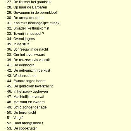
•
27.
De list met het goudstuk
•
28.
Op naar de Barbaren
•
29.
Gevangen in de berenkloof
•
30.
De arena der dood
•
31.
Kasimirs bedriegelijke streek
•
32.
Smadelijke thuiskomst
•
33.
Toverij in het spel ?
•
34.
Overal jagers
•
35.
In de stilte
•
36.
Schreeuw in de nacht
•
38.
Om het toverzwaard
•
39.
De reuzewalvis vooruit
•
41.
De eenhoorn
•
42.
De geheimzinnige kust
•
43.
Wodans einde
•
44.
Zwaard tegen hoorn
•
45.
De gebroken toverkracht
•
46.
In het nauw gedreven
•
47.
Machtelijke overval
•
48.
Met vuur en zwaard
•
49.
Strijd zonder genade
•
50.
De berenjacht
•
51.
Vergif!
•
52.
Haat brengt dood !
•
53.
De spookruiter