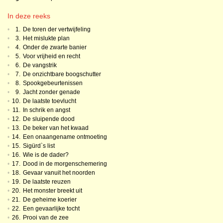
In deze reeks
•
1.
De toren der vertwijfeling
•
3.
Het mislukte plan
•
4.
Onder de zwarte banier
•
5.
Voor vrijheid en recht
•
6.
De vangstrik
•
7.
De onzichtbare boogschutter
•
8.
Spookgebeurtenissen
•
9.
Jacht zonder genade
•
10.
De laatste toevlucht
•
11.
In schrik en angst
•
12.
De sluipende dood
•
13.
De beker van het kwaad
•
14.
Een onaangename ontmoeting
•
15.
Sigürd`s list
•
16.
Wie is de dader?
•
17.
Dood in de morgenschemering
•
18.
Gevaar vanuit het noorden
•
19.
De laatste reuzen
•
20.
Het monster breekt uit
•
21.
De geheime koerier
•
22.
Een gevaarlijke tocht
•
26.
Prooi van de zee