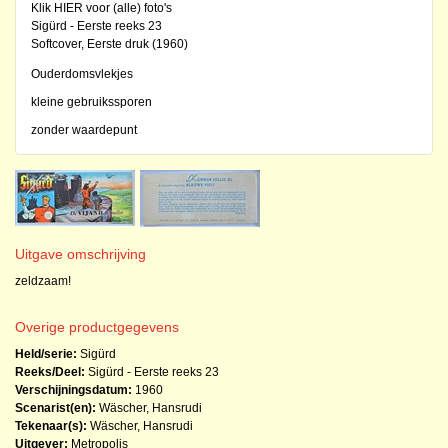
Klik HIER voor (alle) foto's
Sigürd - Eerste reeks 23
Softcover, Eerste druk (1960)
Ouderdomsvlekjes
kleine gebruikssporen
zonder waardepunt
Uitgave omschrijving
zeldzaam!
Overige productgegevens
Held/serie:
Sigürd
Reeks/Deel:
Sigürd - Eerste reeks
23
Verschijningsdatum:
1960
Scenarist(en):
Wäscher, Hansrudi
Tekenaar(s):
Wäscher, Hansrudi
Uitgever:
Metropolis