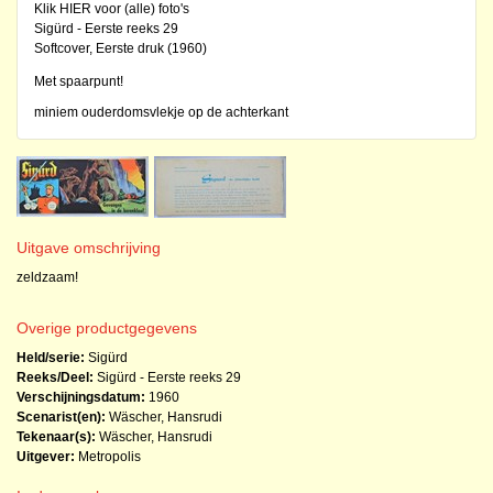
Klik HIER voor (alle) foto's
Sigürd - Eerste reeks 29
Softcover, Eerste druk (1960)
Met spaarpunt!
miniem ouderdomsvlekje op de achterkant
Uitgave omschrijving
zeldzaam!
Overige productgegevens
Held/serie:
Sigürd
Reeks/Deel:
Sigürd - Eerste reeks
29
Verschijningsdatum:
1960
Scenarist(en):
Wäscher, Hansrudi
Tekenaar(s):
Wäscher, Hansrudi
Uitgever:
Metropolis