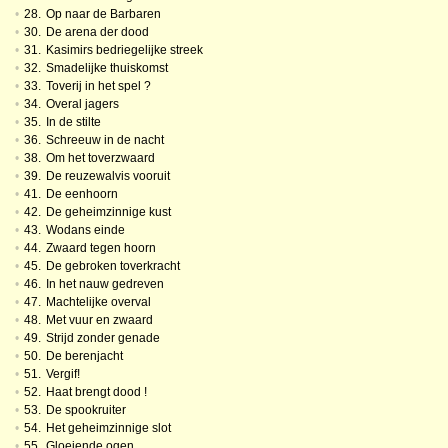
•
28.
Op naar de Barbaren
•
30.
De arena der dood
•
31.
Kasimirs bedriegelijke streek
•
32.
Smadelijke thuiskomst
•
33.
Toverij in het spel ?
•
34.
Overal jagers
•
35.
In de stilte
•
36.
Schreeuw in de nacht
•
38.
Om het toverzwaard
•
39.
De reuzewalvis vooruit
•
41.
De eenhoorn
•
42.
De geheimzinnige kust
•
43.
Wodans einde
•
44.
Zwaard tegen hoorn
•
45.
De gebroken toverkracht
•
46.
In het nauw gedreven
•
47.
Machtelijke overval
•
48.
Met vuur en zwaard
•
49.
Strijd zonder genade
•
50.
De berenjacht
•
51.
Vergif!
•
52.
Haat brengt dood !
•
53.
De spookruiter
•
54.
Het geheimzinnige slot
•
55.
Gloeiende ogen