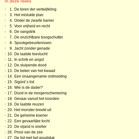
In deze reeks
•
1.
De toren der vertwijfeling
•
3.
Het mislukte plan
•
4.
Onder de zwarte banier
•
5.
Voor vrijheid en recht
•
6.
De vangstrik
•
7.
De onzichtbare boogschutter
•
8.
Spookgebeurtenissen
•
9.
Jacht zonder genade
•
10.
De laatste toevlucht
•
11.
In schrik en angst
•
12.
De sluipende dood
•
13.
De beker van het kwaad
•
14.
Een onaangename ontmoeting
•
15.
Sigürd`s list
•
16.
Wie is de dader?
•
17.
Dood in de morgenschemering
•
18.
Gevaar vanuit het noorden
•
19.
De laatste reuzen
•
20.
Het monster breekt uit
•
21.
De geheime koerier
•
22.
Een gevaarlijke tocht
•
23.
De vijand is sneller
•
26.
Prooi van de zee
•
27.
De list met het goudstuk