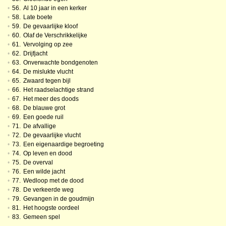
•
56.
Al 10 jaar in een kerker
•
58.
Late boete
•
59.
De gevaarlijke kloof
•
60.
Olaf de Verschrikkelijke
•
61.
Vervolging op zee
•
62.
Drijfjacht
•
63.
Onverwachte bondgenoten
•
64.
De mislukte vlucht
•
65.
Zwaard tegen bijl
•
66.
Het raadselachtige strand
•
67.
Het meer des doods
•
68.
De blauwe grot
•
69.
Een goede ruil
•
71.
De afvallige
•
72.
De gevaarlijke vlucht
•
73.
Een eigenaardige begroeting
•
74.
Op leven en dood
•
75.
De overval
•
76.
Een wilde jacht
•
77.
Wedloop met de dood
•
78.
De verkeerde weg
•
79.
Gevangen in de goudmijn
•
81.
Het hoogste oordeel
•
83.
Gemeen spel