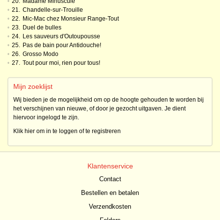
•
20.
Madame Minuscule
•
21.
Chandelle-sur-Trouille
•
22.
Mic-Mac chez Monsieur Range-Tout
•
23.
Duel de bulles
•
24.
Les sauveurs d'Outoupousse
•
25.
Pas de bain pour Antidouche!
•
26.
Grosso Modo
•
27.
Tout pour moi, rien pour tous!
Mijn zoeklijst
Wij bieden je de mogelijkheid om op de hoogte gehouden te worden bij
het verschijnen van nieuwe, of door je gezocht uitgaven. Je dient
hiervoor ingelogd te zijn.
Klik hier om in te loggen of te registreren
Klantenservice
Contact
Bestellen en betalen
Verzendkosten