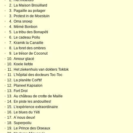
•
2.
Het misthuis
•
2.
La Maison Brouillard
•
3.
Pagaille au potager
•
3.
Protest in de Moestuin
•
4.
Oma snoep
•
4.
Mémé Bonbon
•
5.
La tribu des Bonapéti
•
6.
Le cadeau Poilu
•
7.
Kramik la Canaille
•
8.
La foret des ombres
•
9.
Le trésor de Coconut
•
10.
Amour glacé
•
10.
Koele liefde
•
11.
Het ziekenhuis van dokters Toktok
•
11.
L'hôpital des docteurs Toc-Toc
•
12.
La planète Coif'tif
•
12.
Planeet Kapsalon
•
13.
Fort Drol
•
13.
Au château de crotte de Maille
•
14.
En piste les andouilles!
•
15.
L'expérience extraordinaire
•
16.
Le blues du Yéti
•
17.
A`nous deux!
•
18.
Superpoilu
•
19.
Le Prince des Oiseaux