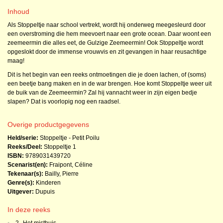
Inhoud
Als Stoppeltje naar school vertrekt, wordt hij onderweg meegesleurd door
een overstroming die hem meevoert naar een grote ocean. Daar woont een
zeemeermin die alles eet, de Gulzige Zeemeermin! Ook Stoppeltje wordt
opgeslokt door de immense vrouwvis en zit gevangen in haar reusachtige
maag!
Dit is het begin van een reeks ontmoetingen die je doen lachen, of (soms)
een beetje bang maken en in de war brengen. Hoe komt Stoppeltje weer uit
de buik van de Zeemeermin? Zal hij vannacht weer in zijn eigen bedje
slapen? Dat is voorlopig nog een raadsel.
Overige productgegevens
Held/serie:
Stoppeltje - Petit Poilu
Reeks/Deel:
Stoppeltje
1
ISBN:
9789031439720
Scenarist(en):
Fraipont, Céline
Tekenaar(s):
Bailly, Pierre
Genre(s):
Kinderen
Uitgever:
Dupuis
In deze reeks