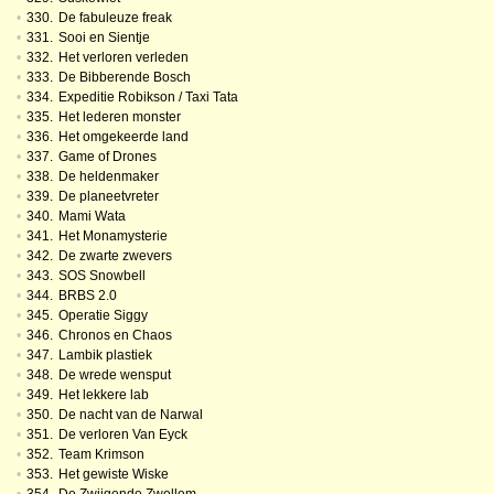
•
330.
De fabuleuze freak
•
331.
Sooi en Sientje
•
332.
Het verloren verleden
•
333.
De Bibberende Bosch
•
334.
Expeditie Robikson / Taxi Tata
•
335.
Het lederen monster
•
336.
Het omgekeerde land
•
337.
Game of Drones
•
338.
De heldenmaker
•
339.
De planeetvreter
•
340.
Mami Wata
•
341.
Het Monamysterie
•
342.
De zwarte zwevers
•
343.
SOS Snowbell
•
344.
BRBS 2.0
•
345.
Operatie Siggy
•
346.
Chronos en Chaos
•
347.
Lambik plastiek
•
348.
De wrede wensput
•
349.
Het lekkere lab
•
350.
De nacht van de Narwal
•
351.
De verloren Van Eyck
•
352.
Team Krimson
•
353.
Het gewiste Wiske