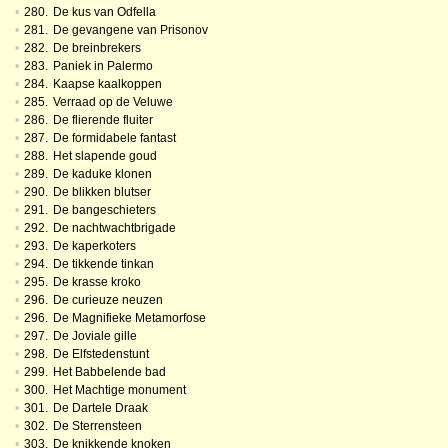
•
280.
De kus van Odfella
•
281.
De gevangene van Prisonov
•
282.
De breinbrekers
•
283.
Paniek in Palermo
•
284.
Kaapse kaalkoppen
•
285.
Verraad op de Veluwe
•
286.
De flierende fluiter
•
287.
De formidabele fantast
•
288.
Het slapende goud
•
289.
De kaduke klonen
•
290.
De blikken blutser
•
291.
De bangeschieters
•
292.
De nachtwachtbrigade
•
293.
De kaperkoters
•
294.
De tikkende tinkan
•
295.
De krasse kroko
•
296.
De curieuze neuzen
•
296.
De Magnifieke Metamorfose
•
297.
De Joviale gille
•
298.
De Elfstedenstunt
•
299.
Het Babbelende bad
•
300.
Het Machtige monument
•
301.
De Dartele Draak
•
302.
De Sterrensteen
•
303.
De knikkende knoken