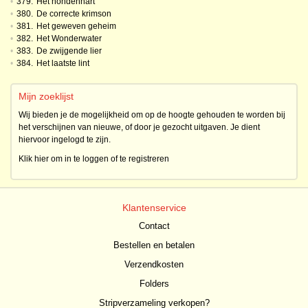
•
379.
Het hondenhart
•
380.
De correcte krimson
•
381.
Het geweven geheim
•
382.
Het Wonderwater
•
383.
De zwijgende lier
•
384.
Het laatste lint
Mijn zoeklijst
Wij bieden je de mogelijkheid om op de hoogte gehouden te worden bij
het verschijnen van nieuwe, of door je gezocht uitgaven. Je dient
hiervoor ingelogd te zijn.
Klik hier om in te loggen of te registreren
Klantenservice
Contact
Bestellen en betalen
Verzendkosten
Folders
Stripverzameling verkopen?