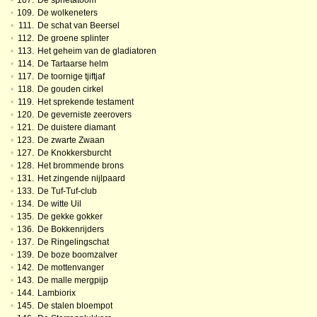
•
107.
De sprietatoom
•
109.
De wolkeneters
•
111.
De schat van Beersel
•
112.
De groene splinter
•
113.
Het geheim van de gladiatoren
•
114.
De Tartaarse helm
•
117.
De toornige tjiftjaf
•
118.
De gouden cirkel
•
119.
Het sprekende testament
•
120.
De geverniste zeerovers
•
121.
De duistere diamant
•
123.
De zwarte Zwaan
•
127.
De Knokkersburcht
•
128.
Het brommende brons
•
131.
Het zingende nijlpaard
•
133.
De Tuf-Tuf-club
•
134.
De witte Uil
•
135.
De gekke gokker
•
136.
De Bokkenrijders
•
137.
De Ringelingschat
•
139.
De boze boomzalver
•
142.
De mottenvanger
•
143.
De malle mergpijp
•
144.
Lambiorix
•
145.
De stalen bloempot