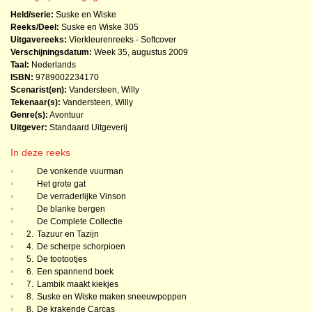
Held/serie:
Suske en Wiske
Reeks/Deel:
Suske en Wiske
305
Uitgavereeks:
Vierkleurenreeks - Softcover
Verschijningsdatum:
Week 35, augustus 2009
Taal:
Nederlands
ISBN:
9789002234170
Scenarist(en):
Vandersteen, Willy
Tekenaar(s):
Vandersteen, Willy
Genre(s):
Avontuur
Uitgever:
Standaard Uitgeverij
In deze reeks
•
De vonkende vuurman
•
Het grote gat
•
De verraderlijke Vinson
•
De blanke bergen
•
De Complete Collectie
•
2.
Tazuur en Tazijn
•
4.
De scherpe schorpioen
•
5.
De tootootjes
•
6.
Een spannend boek
•
7.
Lambik maakt kiekjes
•
8.
Suske en Wiske maken sneeuwpoppen
•
8.
De krakende Carcas