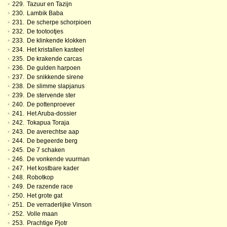
•
229.
Tazuur en Tazijn
•
230.
Lambik Baba
•
231.
De scherpe schorpioen
•
232.
De tootootjes
•
233.
De klinkende klokken
•
234.
Het kristallen kasteel
•
235.
De krakende carcas
•
236.
De gulden harpoen
•
237.
De snikkende sirene
•
238.
De slimme slapjanus
•
239.
De stervende ster
•
240.
De pottenproever
•
241.
Het Aruba-dossier
•
242.
Tokapua Toraja
•
243.
De averechtse aap
•
244.
De begeerde berg
•
245.
De 7 schaken
•
246.
De vonkende vuurman
•
247.
Het kostbare kader
•
248.
Robotkop
•
249.
De razende race
•
250.
Het grote gat
•
251.
De verraderlijke Vinson
•
252.
Volle maan
•
253.
Prachtige Pjotr