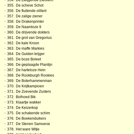
•
354.
De Zwijgende Zwollem
•
355.
De scheve Schot
•
356.
De fluitende olifant
•
357.
De zalige ziener
•
358.
De Drakenprinter
•
359.
De Naamloze 9
•
360.
De drijvende dokters
•
361.
De grot van Gregorius
•
362.
De kale Kroon
•
363.
De maffe Markies
•
364.
De Gulden krijger
•
365.
De boze Boleet
•
366.
De geplaagde Plantijn
•
367.
De harteloze Hein
•
368.
De Rookburgh Rookies
•
369.
De Boterhammenman
•
370.
De Krijtkampioen
•
371.
De Zoevende Zusters
•
372.
Bolhoed Bik
•
373.
Klaartje wakker
•
374.
De Keizerkop
•
375.
De schakende schim
•
376.
De Boekenduikers
•
377.
De Stenen Samoerai
•
378.
Het ware Witje