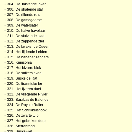
•
304.
De Jokkende joker
•
306.
De stralende staf
•
307.
De rillende rots
•
308.
De gamegoeroe
•
309.
De watersater
•
310.
De halve havelaar
•
311.
De stuivende stad
•
312.
De zappende ziel
•
313.
De kwakende Queen
•
314.
Het lijdende Leiden
•
315.
De bananenzangers
•
316.
Krimsonia
•
317.
Het bizarre blok
•
318.
De suikerslaven
•
319.
Suske de Rat
•
320.
De tirannieke tor
•
321.
Het ijzeren duel
•
322.
De vliegende Rivier
•
323.
Barabas de Balorige
•
324.
De Royale Ruiter
•
325.
Het Schrikkelspook
•
326.
De zwarte tulp
•
327.
Het gebroken dorp
•
328.
Sterrenrood
•
329.
Suskewiet