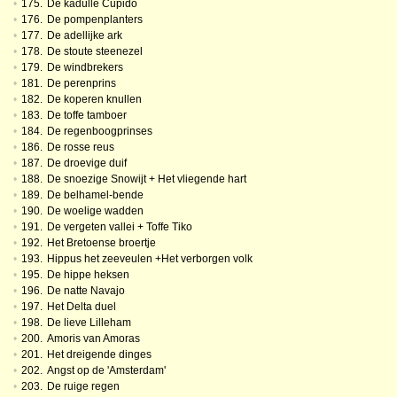
•
175.
De kadulle Cupido
•
176.
De pompenplanters
•
177.
De adellijke ark
•
178.
De stoute steenezel
•
179.
De windbrekers
•
181.
De perenprins
•
182.
De koperen knullen
•
183.
De toffe tamboer
•
184.
De regenboogprinses
•
186.
De rosse reus
•
187.
De droevige duif
•
188.
De snoezige Snowijt + Het vliegende hart
•
189.
De belhamel-bende
•
190.
De woelige wadden
•
191.
De vergeten vallei + Toffe Tiko
•
192.
Het Bretoense broertje
•
193.
Hippus het zeeveulen +Het verborgen volk
•
195.
De hippe heksen
•
196.
De natte Navajo
•
197.
Het Delta duel
•
198.
De lieve Lilleham
•
200.
Amoris van Amoras
•
201.
Het dreigende dinges
•
202.
Angst op de 'Amsterdam'
•
203.
De ruige regen