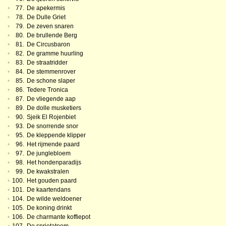
•
77.
De apekermis
•
78.
De Dulle Griet
•
79.
De zeven snaren
•
80.
De brullende Berg
•
81.
De Circusbaron
•
82.
De gramme huurling
•
83.
De straatridder
•
84.
De stemmenrover
•
85.
De schone slaper
•
86.
Tedere Tronica
•
87.
De vliegende aap
•
89.
De dolle musketiers
•
90.
Sjeik El Rojenbiet
•
93.
De snorrende snor
•
95.
De kleppende klipper
•
96.
Het rijmende paard
•
97.
De junglebloem
•
98.
Het hondenparadijs
•
99.
De kwakstralen
•
100.
Het gouden paard
•
101.
De kaartendans
•
104.
De wilde weldoener
•
105.
De koning drinkt
•
106.
De charmante koffiepot