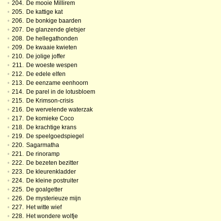
•
204.
De mooie Millirem
•
205.
De kattige kat
•
206.
De bonkige baarden
•
207.
De glanzende gletsjer
•
208.
De hellegathonden
•
209.
De kwaaie kwieten
•
210.
De jolige joffer
•
211.
De woeste wespen
•
212.
De edele elfen
•
213.
De eenzame eenhoorn
•
214.
De parel in de lotusbloem
•
215.
De Krimson-crisis
•
216.
De wervelende waterzak
•
217.
De komieke Coco
•
218.
De krachtige krans
•
219.
De speelgoedspiegel
•
220.
Sagarmatha
•
221.
De rinoramp
•
222.
De bezeten bezitter
•
223.
De kleurenkladder
•
224.
De kleine postruiter
•
225.
De goalgetter
•
226.
De mysterieuze mijn
•
227.
Het witte wief
•
228.
Het wondere wolfje