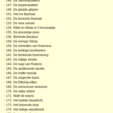
•
146.
De Sterrenplukkers
•
147.
De poppenpakker
•
149.
De gladde glipper
•
151.
Het ros Bazhaar
•
152.
De bevende Baobab
•
153.
De nare varaan
•
154.
Rikki en Wiske in Chocowakije
•
155.
De poezelige poes
•
156.
Beminde Barabas
•
158.
De vinnige Viking
•
159.
De minilotten van Kokonera
•
160.
De bokkige bombardon
•
161.
De blinkende boemerang
•
163.
De vlijtige vlinder
•
164.
De raap van Rubens
•
165.
De sputterende spuiter
•
166.
De maffe maniak
•
167.
De zingende kaars
•
168.
De Efteling-elfjes
•
169.
De amoureuze amazone
•
170.
De olijke olifant
•
171.
Walli de walvis
•
172.
Het laatste dwaallicht
•
173.
Het drijvende dorp
•
174.
Het statige standbeeld