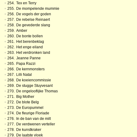
•
254.
Tex en Terry
•
255.
De mompelende mummie
•
256.
De vogels der goden
•
257.
De rebelse Reinaert
•
258.
De gevederde slang
•
259.
Amber
•
260.
De bonte bollen
•
261.
Het berenbeklag
•
262.
Het enge eiland
•
263.
Het verdronken land
•
264.
Jeanne Panne
•
265.
Papa Razzi
•
266.
De kernmonsters
•
267.
Lilli Natal
•
268.
De koeiencommissie
•
269.
De stugge Stuyvesant
•
270.
De ongelooflijke Thomas
•
271.
Big Mother
•
272.
De blote Belg
•
273.
De Europummel
•
274.
De fleurige Floriade
•
276.
In de ban van de milt
•
277.
De verdwenen verteller
•
278.
De kunstkraker
•
279.
De laatste vloek