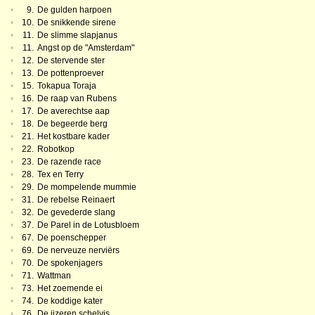
•
9.
De gulden harpoen
•
10.
De snikkende sirene
•
11.
De slimme slapjanus
•
11.
Angst op de "Amsterdam"
•
12.
De stervende ster
•
13.
De pottenproever
•
15.
Tokapua Toraja
•
16.
De raap van Rubens
•
17.
De averechtse aap
•
18.
De begeerde berg
•
21.
Het kostbare kader
•
22.
Robotkop
•
23.
De razende race
•
28.
Tex en Terry
•
29.
De mompelende mummie
•
31.
De rebelse Reinaert
•
32.
De gevederde slang
•
37.
De Parel in de Lotusbloem
•
67.
De poenschepper
•
69.
De nerveuze nerviërs
•
70.
De spokenjagers
•
71.
Wattman
•
73.
Het zoemende ei
•
74.
De koddige kater
•
76.
De ijzeren schelvis