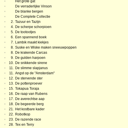
•
Het grote gat
•
De verraderlijke Vinson
•
De blanke bergen
•
De Complete Collectie
•
2.
Tazuur en Tazijn
•
4.
De scherpe schorpioen
•
5.
De tootootjes
•
6.
Een spannend boek
•
7.
Lambik maakt kiekjes
•
8.
Suske en Wiske maken sneeuwpoppen
•
8.
De krakende Carcas
•
9.
De gulden harpoen
•
10.
De snikkende sirene
•
11.
De slimme slapjanus
•
11.
Angst op de "Amsterdam"
•
12.
De stervende ster
•
13.
De pottenproever
•
15.
Tokapua Toraja
•
16.
De raap van Rubens
•
17.
De averechtse aap
•
18.
De begeerde berg
•
21.
Het kostbare kader
•
22.
Robotkop
•
23.
De razende race
•
28.
Tex en Terry