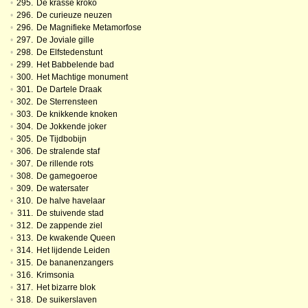
•
295.
De krasse kroko
•
296.
De curieuze neuzen
•
296.
De Magnifieke Metamorfose
•
297.
De Joviale gille
•
298.
De Elfstedenstunt
•
299.
Het Babbelende bad
•
300.
Het Machtige monument
•
301.
De Dartele Draak
•
302.
De Sterrensteen
•
303.
De knikkende knoken
•
304.
De Jokkende joker
•
305.
De Tijdbobijn
•
306.
De stralende staf
•
307.
De rillende rots
•
308.
De gamegoeroe
•
309.
De watersater
•
310.
De halve havelaar
•
311.
De stuivende stad
•
312.
De zappende ziel
•
313.
De kwakende Queen
•
314.
Het lijdende Leiden
•
315.
De bananenzangers
•
316.
Krimsonia
•
317.
Het bizarre blok
•
318.
De suikerslaven