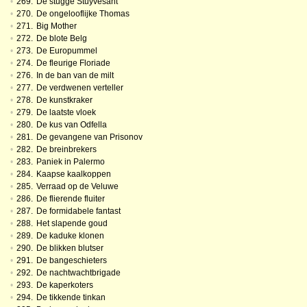
•
269.
De stugge Stuyvesant
•
270.
De ongelooflijke Thomas
•
271.
Big Mother
•
272.
De blote Belg
•
273.
De Europummel
•
274.
De fleurige Floriade
•
276.
In de ban van de milt
•
277.
De verdwenen verteller
•
278.
De kunstkraker
•
279.
De laatste vloek
•
280.
De kus van Odfella
•
281.
De gevangene van Prisonov
•
282.
De breinbrekers
•
283.
Paniek in Palermo
•
284.
Kaapse kaalkoppen
•
285.
Verraad op de Veluwe
•
286.
De flierende fluiter
•
287.
De formidabele fantast
•
288.
Het slapende goud
•
289.
De kaduke klonen
•
290.
De blikken blutser
•
291.
De bangeschieters
•
292.
De nachtwachtbrigade
•
293.
De kaperkoters
•
294.
De tikkende tinkan