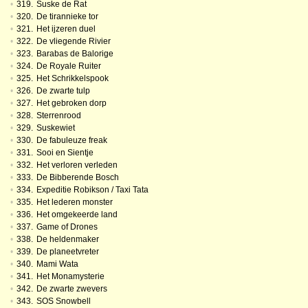
•
319.
Suske de Rat
•
320.
De tirannieke tor
•
321.
Het ijzeren duel
•
322.
De vliegende Rivier
•
323.
Barabas de Balorige
•
324.
De Royale Ruiter
•
325.
Het Schrikkelspook
•
326.
De zwarte tulp
•
327.
Het gebroken dorp
•
328.
Sterrenrood
•
329.
Suskewiet
•
330.
De fabuleuze freak
•
331.
Sooi en Sientje
•
332.
Het verloren verleden
•
333.
De Bibberende Bosch
•
334.
Expeditie Robikson / Taxi Tata
•
335.
Het lederen monster
•
336.
Het omgekeerde land
•
337.
Game of Drones
•
338.
De heldenmaker
•
339.
De planeetvreter
•
340.
Mami Wata
•
341.
Het Monamysterie
•
342.
De zwarte zwevers
•
343.
SOS Snowbell