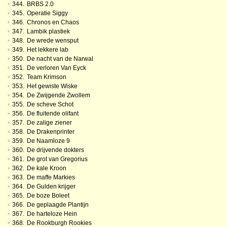
•
344.
BRBS 2.0
•
345.
Operatie Siggy
•
346.
Chronos en Chaos
•
347.
Lambik plastiek
•
348.
De wrede wensput
•
349.
Het lekkere lab
•
350.
De nacht van de Narwal
•
351.
De verloren Van Eyck
•
352.
Team Krimson
•
353.
Het gewiste Wiske
•
354.
De Zwijgende Zwollem
•
355.
De scheve Schot
•
356.
De fluitende olifant
•
357.
De zalige ziener
•
358.
De Drakenprinter
•
359.
De Naamloze 9
•
360.
De drijvende dokters
•
361.
De grot van Gregorius
•
362.
De kale Kroon
•
363.
De maffe Markies
•
364.
De Gulden krijger
•
365.
De boze Boleet
•
366.
De geplaagde Plantijn
•
367.
De harteloze Hein
•
368.
De Rookburgh Rookies