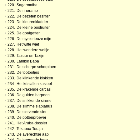
•
220.
Sagarmatha
•
221.
De rinoramp
•
222.
De bezeten bezitter
•
223.
De kleurenkladder
•
224.
De kleine postruiter
•
225.
De goalgetter
•
226.
De mysterieuze mijn
•
227.
Het witte wief
•
228.
Het wondere wolfje
•
229.
Tazuur en Tazijn
•
230.
Lambik Baba
•
231.
De scherpe schorpioen
•
232.
De tootootjes
•
233.
De klinkende klokken
•
234.
Het kristallen kasteel
•
235.
De krakende carcas
•
236.
De gulden harpoen
•
237.
De snikkende sirene
•
238.
De slimme slapjanus
•
239.
De stervende ster
•
240.
De pottenproever
•
241.
Het Aruba-dossier
•
242.
Tokapua Toraja
•
243.
De averechtse aap