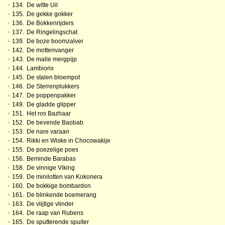
•
134.
De witte Uil
•
135.
De gekke gokker
•
136.
De Bokkenrijders
•
137.
De Ringelingschat
•
139.
De boze boomzalver
•
142.
De mottenvanger
•
143.
De malle mergpijp
•
144.
Lambiorix
•
145.
De stalen bloempot
•
146.
De Sterrenplukkers
•
147.
De poppenpakker
•
149.
De gladde glipper
•
151.
Het ros Bazhaar
•
152.
De bevende Baobab
•
153.
De nare varaan
•
154.
Rikki en Wiske in Chocowakije
•
155.
De poezelige poes
•
156.
Beminde Barabas
•
158.
De vinnige Viking
•
159.
De minilotten van Kokonera
•
160.
De bokkige bombardon
•
161.
De blinkende boemerang
•
163.
De vlijtige vlinder
•
164.
De raap van Rubens
•
165.
De sputterende spuiter