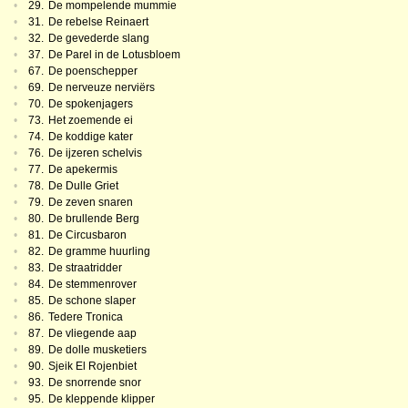
•
29.
De mompelende mummie
•
31.
De rebelse Reinaert
•
32.
De gevederde slang
•
37.
De Parel in de Lotusbloem
•
67.
De poenschepper
•
69.
De nerveuze nerviërs
•
70.
De spokenjagers
•
73.
Het zoemende ei
•
74.
De koddige kater
•
76.
De ijzeren schelvis
•
77.
De apekermis
•
78.
De Dulle Griet
•
79.
De zeven snaren
•
80.
De brullende Berg
•
81.
De Circusbaron
•
82.
De gramme huurling
•
83.
De straatridder
•
84.
De stemmenrover
•
85.
De schone slaper
•
86.
Tedere Tronica
•
87.
De vliegende aap
•
89.
De dolle musketiers
•
90.
Sjeik El Rojenbiet
•
93.
De snorrende snor
•
95.
De kleppende klipper