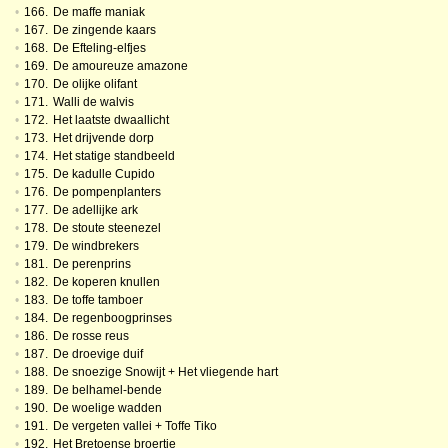
•
166.
De maffe maniak
•
167.
De zingende kaars
•
168.
De Efteling-elfjes
•
169.
De amoureuze amazone
•
170.
De olijke olifant
•
171.
Walli de walvis
•
172.
Het laatste dwaallicht
•
173.
Het drijvende dorp
•
174.
Het statige standbeeld
•
175.
De kadulle Cupido
•
176.
De pompenplanters
•
177.
De adellijke ark
•
178.
De stoute steenezel
•
179.
De windbrekers
•
181.
De perenprins
•
182.
De koperen knullen
•
183.
De toffe tamboer
•
184.
De regenboogprinses
•
186.
De rosse reus
•
187.
De droevige duif
•
188.
De snoezige Snowijt + Het vliegende hart
•
189.
De belhamel-bende
•
190.
De woelige wadden
•
191.
De vergeten vallei + Toffe Tiko
•
192.
Het Bretoense broertje