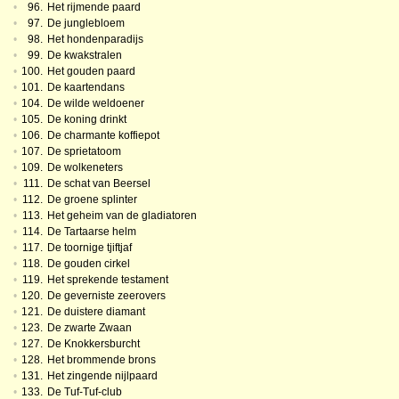
•
96.
Het rijmende paard
•
97.
De junglebloem
•
98.
Het hondenparadijs
•
99.
De kwakstralen
•
100.
Het gouden paard
•
101.
De kaartendans
•
104.
De wilde weldoener
•
105.
De koning drinkt
•
106.
De charmante koffiepot
•
107.
De sprietatoom
•
109.
De wolkeneters
•
111.
De schat van Beersel
•
112.
De groene splinter
•
113.
Het geheim van de gladiatoren
•
114.
De Tartaarse helm
•
117.
De toornige tjiftjaf
•
118.
De gouden cirkel
•
119.
Het sprekende testament
•
120.
De geverniste zeerovers
•
121.
De duistere diamant
•
123.
De zwarte Zwaan
•
127.
De Knokkersburcht
•
128.
Het brommende brons
•
131.
Het zingende nijlpaard
•
133.
De Tuf-Tuf-club