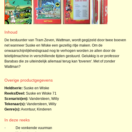
Inhoud
De bestuurder van Tram Zeven, Wattman, wordt gegijzeld door twee boeven
net wanneer Suske en Wiske een gezellig ritje maken. Om de
onwaarschijnlijkheidsgraad nog te verhogen worden ze allen door de
teletijdmachine in verschillende tijden gestuurd. Gelukkig is er professor
Barabas die ze uiteindelijk allemaal terug kan 'toveren'. Met of zonder
Wattman?
Overige productgegevens
Held/serie:
Suske en Wiske
Reeks/Deel:
Suske en Wiske
71
Scenarist(en):
Vandersteen, Willy
Tekenaar(s):
Vandersteen, Willy
Genre(s):
Avontuur
,
Kinderen
In deze reeks
•
De vonkende vuurman