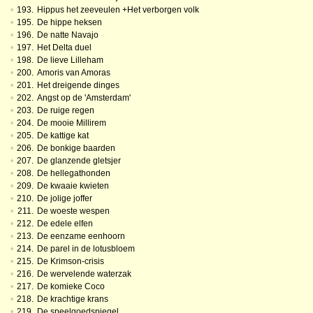
•
193.
Hippus het zeeveulen +Het verborgen volk
•
195.
De hippe heksen
•
196.
De natte Navajo
•
197.
Het Delta duel
•
198.
De lieve Lilleham
•
200.
Amoris van Amoras
•
201.
Het dreigende dinges
•
202.
Angst op de 'Amsterdam'
•
203.
De ruige regen
•
204.
De mooie Millirem
•
205.
De kattige kat
•
206.
De bonkige baarden
•
207.
De glanzende gletsjer
•
208.
De hellegathonden
•
209.
De kwaaie kwieten
•
210.
De jolige joffer
•
211.
De woeste wespen
•
212.
De edele elfen
•
213.
De eenzame eenhoorn
•
214.
De parel in de lotusbloem
•
215.
De Krimson-crisis
•
216.
De wervelende waterzak
•
217.
De komieke Coco
•
218.
De krachtige krans
•
219.
De speelgoedspiegel