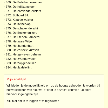
•
369.
De Boterhammenman
•
370.
De Krijtkampioen
•
371.
De Zoevende Zusters
•
372.
Bolhoed Bik
•
373.
Klaartje wakker
•
374.
De Keizerkop
•
375.
De schakende schim
•
376.
De Boekenduikers
•
377.
De Stenen Samoerai
•
378.
Het ware Witje
•
379.
Het hondenhart
•
380.
De correcte krimson
•
381.
Het geweven geheim
•
382.
Het Wonderwater
•
383.
De zwijgende lier
•
384.
Het laatste lint
Mijn zoeklijst
Wij bieden je de mogelijkheid om op de hoogte gehouden te worden bij
het verschijnen van nieuwe, of door je gezocht uitgaven. Je dient
hiervoor ingelogd te zijn.
Klik hier om in te loggen of te registreren