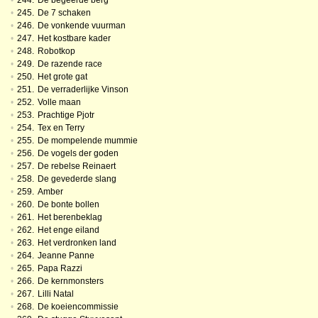
•
244.
De begeerde berg
•
245.
De 7 schaken
•
246.
De vonkende vuurman
•
247.
Het kostbare kader
•
248.
Robotkop
•
249.
De razende race
•
250.
Het grote gat
•
251.
De verraderlijke Vinson
•
252.
Volle maan
•
253.
Prachtige Pjotr
•
254.
Tex en Terry
•
255.
De mompelende mummie
•
256.
De vogels der goden
•
257.
De rebelse Reinaert
•
258.
De gevederde slang
•
259.
Amber
•
260.
De bonte bollen
•
261.
Het berenbeklag
•
262.
Het enge eiland
•
263.
Het verdronken land
•
264.
Jeanne Panne
•
265.
Papa Razzi
•
266.
De kernmonsters
•
267.
Lilli Natal
•
268.
De koeiencommissie