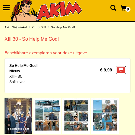
0
Akim Stripwinkel
XIII
XIII
So Help Me God!
XIII 30 - So Help Me God!
Beschikbare exemplaren voor deze uitgave
So Help Me God!
€ 9,99
Nieuw
XIII - SC
Softcover