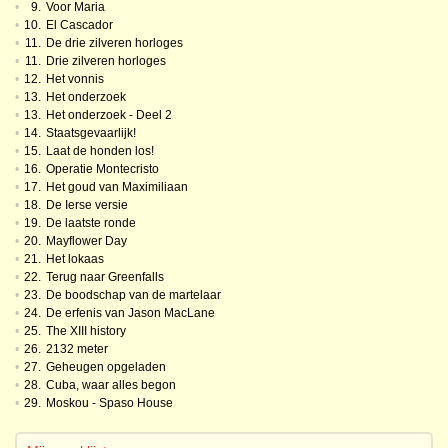
•
9.
Voor Maria
•
10.
El Cascador
•
11.
De drie zilveren horloges
•
11.
Drie zilveren horloges
•
12.
Het vonnis
•
13.
Het onderzoek
•
13.
Het onderzoek - Deel 2
•
14.
Staatsgevaarlijk!
•
15.
Laat de honden los!
•
16.
Operatie Montecristo
•
17.
Het goud van Maximiliaan
•
18.
De Ierse versie
•
19.
De laatste ronde
•
20.
Mayflower Day
•
21.
Het lokaas
•
22.
Terug naar Greenfalls
•
23.
De boodschap van de martelaar
•
24.
De erfenis van Jason MacLane
•
25.
The XIII history
•
26.
2132 meter
•
27.
Geheugen opgeladen
•
28.
Cuba, waar alles begon
•
29.
Moskou - Spaso House