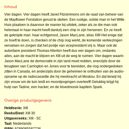
Inhoud
Vier dagen. Vier dagen heeft Janet Fitzsimmons om de raad van beheer van
de Mayflower Fondation gerust te stellen. Een rustige, solide man in het Witte
Huis plaatsen is daarvoor de manier bij uitstek, zeker als ze die man ook
helemaal in haar macht heeft dankzij een chip in zijn hersenen. En ze heeft
de geknipte man: haar echtgenoot, Jason MacLane, alias XIII! Het enige dat
ze hoeft te doen, is checken of de chip nog werkt, de komende verkiezingen
vervalsen en zorgen dat het postje van vicepresident vrij is. Maar ook de
autoritaire president Thomas Allerton heeft dus vier dagen om, ondanks
alles, aan de macht te blijven en XIII uit de weg te ruimen. Vier dagen waarin
Jason MacLane de democratie in zijn land moet redden, enerzijds door de
terugkeer van Carrington en Jones voor te bereiden, die nog ondergedoken
zitten in Canada, en anderzijds door de geheimen te onthullen van de audio-
opname op de radiocassette die hij meebracht uit Moskou. En dat terwijl hij
zijn vrouw om de tuin leidt en moordpogingen overleeft! Gelukkig krijgt hij
hulp van Tadine, een hacker, en de bloedmooie kapitein Spark.
Overige productgegevens
Held/serie:
XIII
Reeks/Deel:
XIII
30
Uitgavereeks:
XIII - SC
Taal:
Nederlands
ISBN:
9789085587736