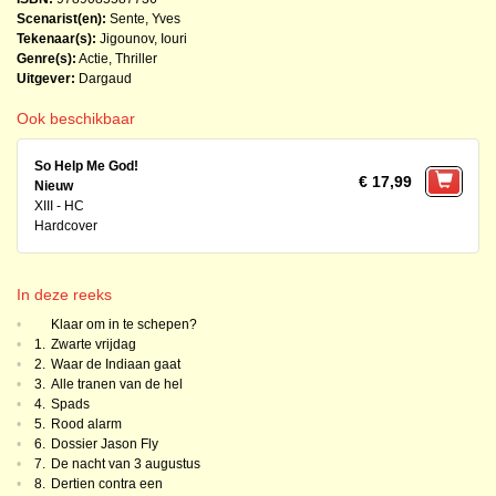
Scenarist(en):
Sente, Yves
Tekenaar(s):
Jigounov, Iouri
Genre(s):
Actie
,
Thriller
Uitgever:
Dargaud
Ook beschikbaar
So Help Me God!
€ 17,99
Nieuw
XIII - HC
Hardcover
In deze reeks
•
Klaar om in te schepen?
•
1.
Zwarte vrijdag
•
2.
Waar de Indiaan gaat
•
3.
Alle tranen van de hel
•
4.
Spads
•
5.
Rood alarm
•
6.
Dossier Jason Fly
•
7.
De nacht van 3 augustus
•
8.
Dertien contra een