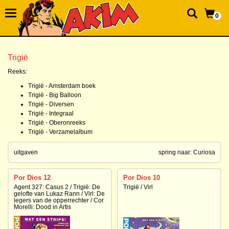
0
Trigië
Reeks:
Trigië - Amsterdam boek
Trigië - Big Balloon
Trigië - Diversen
Trigië - Integraal
Trigië - Oberonreeks
Trigië - Verzamelalbum
uitgaven
spring naar:
Curiosa
Por Dios 12
Por Dios 10
Agent 327: Casus 2 / Trigië: De
Trigië / Virl
gelofte van Lukaz Rann / Virl: De
legers van de opperrechter / Cor
Morelli: Dood in Artis