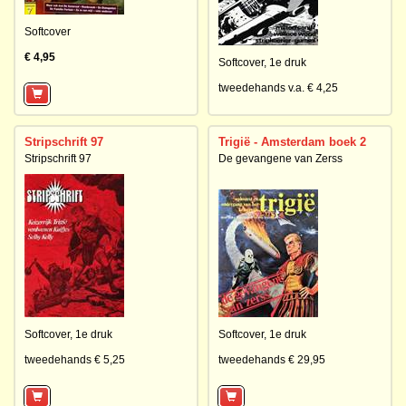
Softcover
€ 4,95
Softcover,
1e druk
tweedehands v.a. € 4,25
Stripschrift 97
Trigië - Amsterdam boek 2
Stripschrift 97
De gevangene van Zerss
Softcover,
1e druk
Softcover,
1e druk
tweedehands € 5,25
tweedehands € 29,95