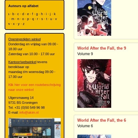
Auteurs op alfabet
a
b
c
d
e
f
g
h
i
j
k
l
m
n
o
p
q
r
s
t
u
v
w
x
y
z
Openingstijden winkel
Donderdag en vrijdag van 09.00 -
World After the Fall, the 9
18.00 uur
Volume 9
Zaterdag van 10.00 - 17.00 uur
Kantoor/webwinkel
tevens
bereikbaar op
maandag t/m woensdag 09.00 -
17.00 uur
Klik hier voor een routebeschrijving
naar onze winkel
Ulgersmaweg 14
9731 BS Groningen
Tel. +31 (0)50 549 96 98
E-mail:
info@akim.nl
World After the Fall, the 6
Volume 6