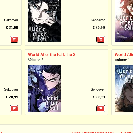
Softcover
Softcover
€ 21,99
€ 20,99
World After the Fall, the 2
World Afte
Volume 2
Volume 1
Softcover
Softcover
€ 20,99
€ 20,99