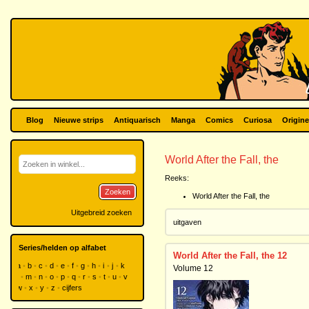
Blog
Nieuwe strips
Antiquarisch
Manga
Comics
Curiosa
Origine
World After the Fall, the
Reeks:
Zoeken
World After the Fall, the
Uitgebreid zoeken
uitgaven
Series/helden op alfabet
World After the Fall, the 12
a
b
c
d
e
f
g
h
i
j
k
Volume 12
l
m
n
o
p
q
r
s
t
u
v
w
x
y
z
cijfers