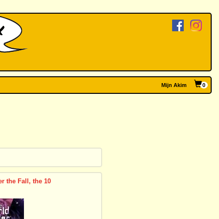
Mijn Akim
0
r the Fall, the 10