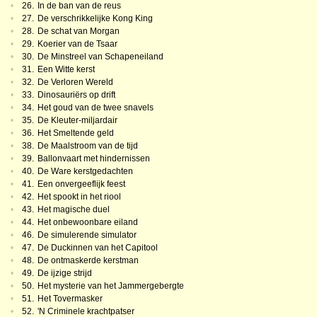
•
26.
In de ban van de reus
•
27.
De verschrikkelijke Kong King
•
28.
De schat van Morgan
•
29.
Koerier van de Tsaar
•
30.
De Minstreel van Schapeneiland
•
31.
Een Witte kerst
•
32.
De Verloren Wereld
•
33.
Dinosauriërs op drift
•
34.
Het goud van de twee snavels
•
35.
De Kleuter-miljardair
•
36.
Het Smeltende geld
•
38.
De Maalstroom van de tijd
•
39.
Ballonvaart met hindernissen
•
40.
De Ware kerstgedachten
•
41.
Een onvergeeflijk feest
•
42.
Het spookt in het riool
•
43.
Het magische duel
•
44.
Het onbewoonbare eiland
•
46.
De simulerende simulator
•
47.
De Duckinnen van het Capitool
•
48.
De ontmaskerde kerstman
•
49.
De ijzige strijd
•
50.
Het mysterie van het Jammergebergte
•
51.
Het Tovermasker
•
52.
'N Criminele krachtpatser