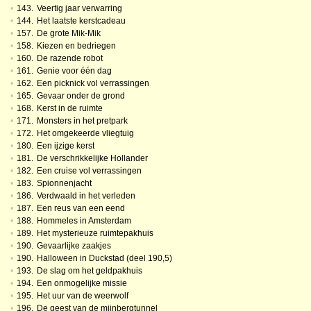
•
143.
Veertig jaar verwarring
•
144.
Het laatste kerstcadeau
•
157.
De grote Mik-Mik
•
158.
Kiezen en bedriegen
•
160.
De razende robot
•
161.
Genie voor één dag
•
162.
Een picknick vol verrassingen
•
165.
Gevaar onder de grond
•
168.
Kerst in de ruimte
•
171.
Monsters in het pretpark
•
172.
Het omgekeerde vliegtuig
•
180.
Een ijzige kerst
•
181.
De verschrikkelijke Hollander
•
182.
Een cruise vol verrassingen
•
183.
Spionnenjacht
•
186.
Verdwaald in het verleden
•
187.
Een reus van een eend
•
188.
Hommeles in Amsterdam
•
189.
Het mysterieuze ruimtepakhuis
•
190.
Gevaarlijke zaakjes
•
190.
Halloween in Duckstad (deel 190,5)
•
193.
De slag om het geldpakhuis
•
194.
Een onmogelijke missie
•
195.
Het uur van de weerwolf
•
196.
De geest van de mijnbergtunnel