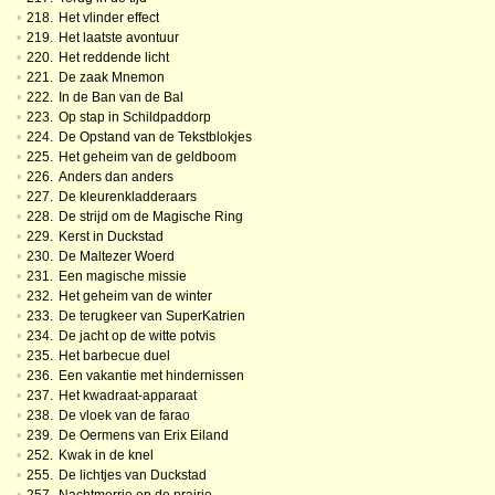
•
218.
Het vlinder effect
•
219.
Het laatste avontuur
•
220.
Het reddende licht
•
221.
De zaak Mnemon
•
222.
In de Ban van de Bal
•
223.
Op stap in Schildpaddorp
•
224.
De Opstand van de Tekstblokjes
•
225.
Het geheim van de geldboom
•
226.
Anders dan anders
•
227.
De kleurenkladderaars
•
228.
De strijd om de Magische Ring
•
229.
Kerst in Duckstad
•
230.
De Maltezer Woerd
•
231.
Een magische missie
•
232.
Het geheim van de winter
•
233.
De terugkeer van SuperKatrien
•
234.
De jacht op de witte potvis
•
235.
Het barbecue duel
•
236.
Een vakantie met hindernissen
•
237.
Het kwadraat-apparaat
•
238.
De vloek van de farao
•
239.
De Oermens van Erix Eiland
•
252.
Kwak in de knel
•
255.
De lichtjes van Duckstad