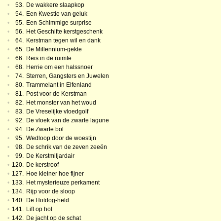
•
53.
De wakkere slaapkop
•
54.
Een Kwestie van geluk
•
55.
Een Schimmige surprise
•
56.
Het Geschifte kerstgeschenk
•
64.
Kerstman tegen wil en dank
•
65.
De Millennium-gekte
•
66.
Reis in de ruimte
•
68.
Herrie om een halssnoer
•
74.
Sterren, Gangsters en Juwelen
•
80.
Trammelant in Elfenland
•
81.
Post voor de Kerstman
•
82.
Het monster van het woud
•
83.
De Vreselijke vloedgolf
•
92.
De vloek van de zwarte lagune
•
94.
De Zwarte bol
•
95.
Wedloop door de woestijn
•
98.
De schrik van de zeven zeeën
•
99.
De Kerstmiljardair
•
120.
De kerstroof
•
127.
Hoe kleiner hoe fijner
•
133.
Het mysterieuze perkament
•
134.
Rijp voor de sloop
•
140.
De Hotdog-held
•
141.
Lift op hol
•
142.
De jacht op de schat