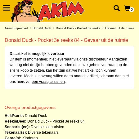
0
Akim Stripwinkel
Donald Duck
Donald Duck - Pocket 3e reeks
Gevaar uit de ruimte
Donald Duck - Pocket 3e reeks 84 - Gevaar uit de ruimte
Dit artikel is mogelijk leverbaar
Dit item is (momenteel) niet leverbaar via onze distributeur. Aangezien
we nog niet de tijd hebben gevonden om onze gehele voorraad op de
site te koop te zetten, kan het zijn dat we het artikel toch kunnen
leveren. Mocht u navraag willen doen naar dit artikel, schroom dan niet
ons hierover
een vraag te stellen
.
Overige productgegevens
Held/serie:
Donald Duck
Reeks/Deel:
Donald Duck - Pocket 3e reeks
84
Scenarist(en):
Diverse scenaristen
Tekenaar(s):
Diverse tekenaars
Genre(s):
Kinderen