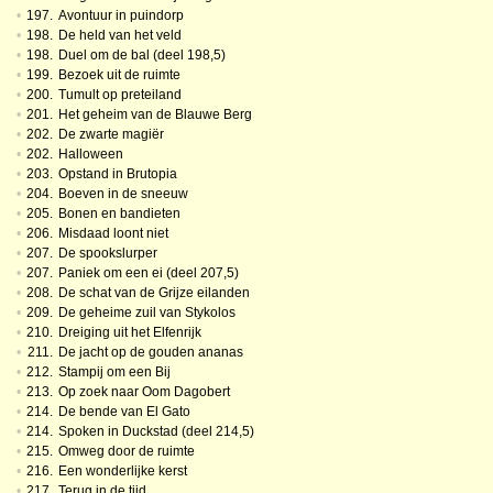
•
197.
Avontuur in puindorp
•
198.
De held van het veld
•
198.
Duel om de bal (deel 198,5)
•
199.
Bezoek uit de ruimte
•
200.
Tumult op preteiland
•
201.
Het geheim van de Blauwe Berg
•
202.
De zwarte magiër
•
202.
Halloween
•
203.
Opstand in Brutopia
•
204.
Boeven in de sneeuw
•
205.
Bonen en bandieten
•
206.
Misdaad loont niet
•
207.
De spookslurper
•
207.
Paniek om een ei (deel 207,5)
•
208.
De schat van de Grijze eilanden
•
209.
De geheime zuil van Stykolos
•
210.
Dreiging uit het Elfenrijk
•
211.
De jacht op de gouden ananas
•
212.
Stampij om een Bij
•
213.
Op zoek naar Oom Dagobert
•
214.
De bende van El Gato
•
214.
Spoken in Duckstad (deel 214,5)
•
215.
Omweg door de ruimte
•
216.
Een wonderlijke kerst
•
217.
Terug in de tijd