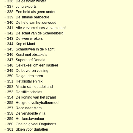
•
336.
De gestolen winter
•
337.
Junglekoorts
•
338.
Een held als geen ander
•
339.
De slimme barbecue
•
340.
De held van het oerwoud
•
341.
Alle verzamelaars verzamelen!
•
342.
De schat van de Schedelberg
•
343.
De twee wrekers
•
344.
Kop of Munt
•
345.
Schaduwen in de Nacht
•
346.
Kerst met obstakels
•
347.
Superboef Donald
•
348.
Gekrakeel om een kasteel
•
349.
De bevroren vesting
•
350.
De gouden toren
•
351.
Het kristallen rijk
•
352.
Missie schildpadeiland
•
353.
De stille scheids
•
354.
De koning van het strand
•
355.
Het grote volleybaltoernooi
•
357.
Race naar Mars
•
358.
De vervloekte villa
•
359.
Het kerstavontuur
•
360.
Oneindig veel Dagoberts
•
361.
Skiën voor durfallen