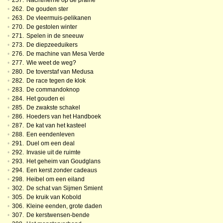
•
257.
Nachtmerrie op de prairie
•
262.
De gouden ster
•
263.
De vleermuis-pelikanen
•
270.
De gestolen winter
•
271.
Spelen in de sneeuw
•
273.
De diepzeeduikers
•
276.
De machine van Mesa Verde
•
277.
Wie weet de weg?
•
280.
De toverstaf van Medusa
•
282.
De race tegen de klok
•
283.
De commandoknop
•
284.
Het gouden ei
•
285.
De zwakste schakel
•
286.
Hoeders van het Handboek
•
287.
De kat van het kasteel
•
288.
Een eendenleven
•
291.
Duel om een deal
•
292.
Invasie uit de ruimte
•
293.
Het geheim van Goudglans
•
294.
Een kerst zonder cadeaus
•
298.
Heibel om een eiland
•
302.
De schat van Sijmen Smient
•
305.
De kruik van Kobold
•
306.
Kleine eenden, grote daden
•
307.
De kerstwensen-bende