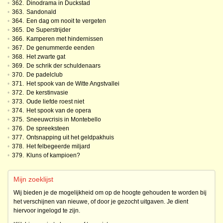
•
362.
Dinodrama in Duckstad
•
363.
Sandonald
•
364.
Een dag om nooit te vergeten
•
365.
De Superstrijder
•
366.
Kamperen met hindernissen
•
367.
De genummerde eenden
•
368.
Het zwarte gat
•
369.
De schrik der schuldenaars
•
370.
De padelclub
•
371.
Het spook van de Witte Angstvallei
•
372.
De kerstinvasie
•
373.
Oude liefde roest niet
•
374.
Het spook van de opera
•
375.
Sneeuwcrisis in Montebello
•
376.
De spreeksteen
•
377.
Ontsnapping uit het geldpakhuis
•
378.
Het felbegeerde miljard
•
379.
Kluns of kampioen?
Mijn zoeklijst
Wij bieden je de mogelijkheid om op de hoogte gehouden te worden bij
het verschijnen van nieuwe, of door je gezocht uitgaven. Je dient
hiervoor ingelogd te zijn.