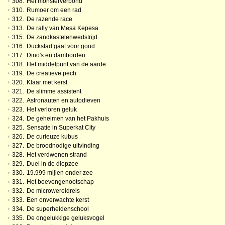
•
308.
Het monsterverbond
•
310.
Rumoer om een rad
•
312.
De razende race
•
313.
De rally van Mesa Kepesa
•
315.
De zandkastelenwedstrijd
•
316.
Duckstad gaat voor goud
•
317.
Dino's en damborden
•
318.
Het middelpunt van de aarde
•
319.
De creatieve pech
•
320.
Klaar met kerst
•
321.
De slimme assistent
•
322.
Astronauten en autodieven
•
323.
Het verloren geluk
•
324.
De geheimen van het Pakhuis
•
325.
Sensatie in Superkat City
•
326.
De curieuze kubus
•
327.
De broodnodige uitvinding
•
328.
Het verdwenen strand
•
329.
Duel in de diepzee
•
330.
19.999 mijlen onder zee
•
331.
Het boevengenootschap
•
332.
De microwereldreis
•
333.
Een onverwachte kerst
•
334.
De superheldenschool
•
335.
De ongelukkige geluksvogel