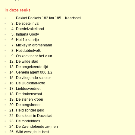
In deze reeks
•
Pakket Pockets 182 t/m 185 + Kaartspel
•
3.
De zoete inval
•
4.
Doedelzakeiland
•
5.
Indiana Goofy
•
6.
Het 1e kaartje
•
7.
Mickey in dromenland
•
8.
Het dubbelvolk
•
9.
Op zoek naar het vuur
•
12.
De wilde stad
•
13.
De omgekeerde tijd
•
14.
Geheim agent 006 1/2
•
15.
De vliegende scooter
•
16.
De Duckstad-lotto
•
17.
Liefdesverdriet
•
18.
De drakenschat
•
19.
De stenen kroon
•
20.
De bergsirenen
•
21.
Held zonder geld
•
22.
Kerstfeest in Duckstad
•
23.
De tondeldoos
•
24.
De Zwendelende zwijnen
•
25.
Wild west, thuis best