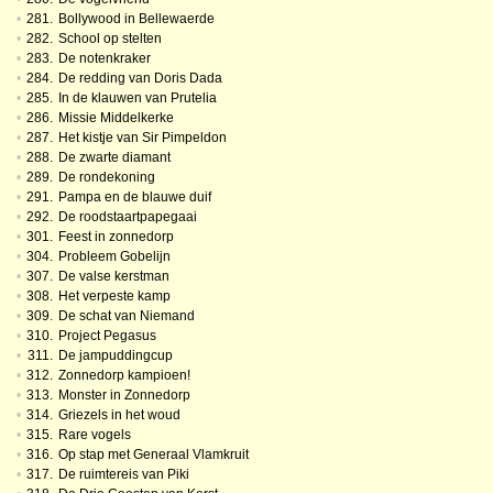
•
281.
Bollywood in Bellewaerde
•
282.
School op stelten
•
283.
De notenkraker
•
284.
De redding van Doris Dada
•
285.
In de klauwen van Prutelia
•
286.
Missie Middelkerke
•
287.
Het kistje van Sir Pimpeldon
•
288.
De zwarte diamant
•
289.
De rondekoning
•
291.
Pampa en de blauwe duif
•
292.
De roodstaartpapegaai
•
301.
Feest in zonnedorp
•
304.
Probleem Gobelijn
•
307.
De valse kerstman
•
308.
Het verpeste kamp
•
309.
De schat van Niemand
•
310.
Project Pegasus
•
311.
De jampuddingcup
•
312.
Zonnedorp kampioen!
•
313.
Monster in Zonnedorp
•
314.
Griezels in het woud
•
315.
Rare vogels
•
316.
Op stap met Generaal Vlamkruit
•
317.
De ruimtereis van Piki