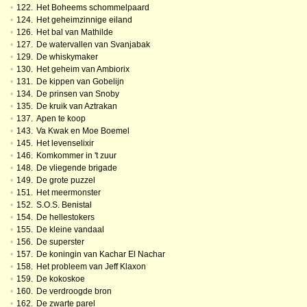
•
122.
Het Boheems schommelpaard
•
124.
Het geheimzinnige eiland
•
126.
Het bal van Mathilde
•
127.
De watervallen van Svanjabak
•
129.
De whiskymaker
•
130.
Het geheim van Ambiorix
•
131.
De kippen van Gobelijn
•
134.
De prinsen van Snoby
•
135.
De kruik van Aztrakan
•
137.
Apen te koop
•
143.
Va Kwak en Moe Boemel
•
145.
Het levenselixir
•
146.
Komkommer in 't zuur
•
148.
De vliegende brigade
•
149.
De grote puzzel
•
151.
Het meermonster
•
152.
S.O.S. Benistal
•
154.
De hellestokers
•
155.
De kleine vandaal
•
156.
De superster
•
157.
De koningin van Kachar El Nachar
•
158.
Het probleem van Jeff Klaxon
•
159.
De kokoskoe
•
160.
De verdroogde bron
•
162.
De zwarte parel