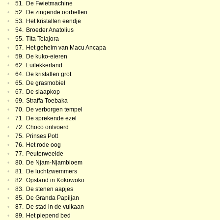
•
51.
De Fwietmachine
•
52.
De zingende oorbellen
•
53.
Het kristallen eendje
•
54.
Broeder Anatolius
•
55.
Tita Telajora
•
57.
Het geheim van Macu Ancapa
•
59.
De kuko-eieren
•
62.
Luilekkerland
•
64.
De kristallen grot
•
65.
De grasmobiel
•
67.
De slaapkop
•
69.
Straffa Toebaka
•
70.
De verborgen tempel
•
71.
De sprekende ezel
•
72.
Choco ontvoerd
•
75.
Prinses Pott
•
76.
Het rode oog
•
77.
Peuterweelde
•
80.
De Njam-Njambloem
•
81.
De luchtzwemmers
•
82.
Opstand in Kokowoko
•
83.
De stenen aapjes
•
85.
De Granda Papiljan
•
87.
De stad in de vulkaan
•
89.
Het piepend bed