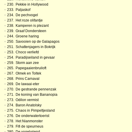
•
230.
Pekkie in Hollywood
•
233.
Paljaskof
•
234.
De pechvogel
•
237.
Het roze olifantje
•
238.
Kamperen is plezant
•
239.
Graaf Dondersteen
•
244.
Groene haring
•
250.
Savooien op de Galapagos
•
251.
Schattenjagers in Bokrijk
•
253.
Choco verliefd
•
254.
Paradijseiland in gevaar
•
259.
Storm aan zee
•
265.
Papegaaienbruiloft
•
267.
Olmek en Toltek
•
268.
Prins Carnaval
•
269.
De lawaai-eter
•
270.
De gestrande pennenzak
•
271.
De koning van Bananopia
•
273.
Odilon vermist
•
274.
Baron Anatolsky
•
275.
Chaos in Pimpeltjesland
•
276.
De onderwatertoerist
•
278.
Het Nianmonster
•
279.
Fifi de speurneus
•
280.
De vogelvriend