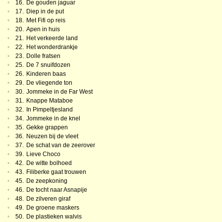
•
16.
De gouden jaguar
•
17.
Diep in de put
•
18.
Met Fifi op reis
•
20.
Apen in huis
•
21.
Het verkeerde land
•
22.
Het wonderdrankje
•
23.
Dolle fratsen
•
25.
De 7 snuifdozen
•
26.
Kinderen baas
•
29.
De vliegende ton
•
30.
Jommeke in de Far West
•
31.
Knappe Mataboe
•
32.
In Pimpeltjesland
•
34.
Jommeke in de knel
•
35.
Gekke grappen
•
36.
Neuzen bij de vleet
•
37.
De schat van de zeerover
•
39.
Lieve Choco
•
42.
De witte bolhoed
•
43.
Filiberke gaat trouwen
•
45.
De zeepkoning
•
46.
De tocht naar Asnapije
•
48.
De zilveren giraf
•
49.
De groene maskers
•
50.
De plastieken walvis