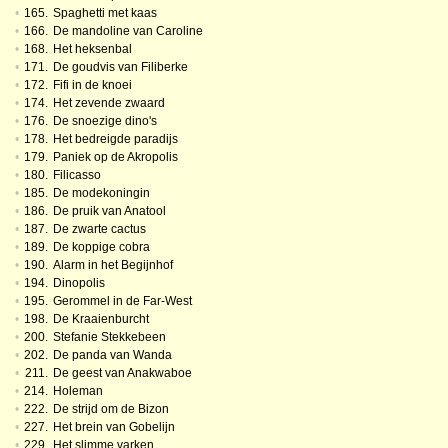
•
165.
Spaghetti met kaas
•
166.
De mandoline van Caroline
•
168.
Het heksenbal
•
171.
De goudvis van Filiberke
•
172.
Fifi in de knoei
•
174.
Het zevende zwaard
•
176.
De snoezige dino's
•
178.
Het bedreigde paradijs
•
179.
Paniek op de Akropolis
•
180.
Filicasso
•
185.
De modekoningin
•
186.
De pruik van Anatool
•
187.
De zwarte cactus
•
189.
De koppige cobra
•
190.
Alarm in het Begijnhof
•
194.
Dinopolis
•
195.
Gerommel in de Far-West
•
198.
De Kraaienburcht
•
200.
Stefanie Stekkebeen
•
202.
De panda van Wanda
•
211.
De geest van Anakwaboe
•
214.
Holeman
•
222.
De strijd om de Bizon
•
227.
Het brein van Gobelijn
•
229.
Het slimme varken