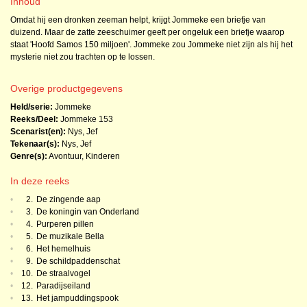
Inhoud
Omdat hij een dronken zeeman helpt, krijgt Jommeke een briefje van
duizend. Maar de zatte zeeschuimer geeft per ongeluk een briefje waarop
staat 'Hoofd Samos 150 miljoen'. Jommeke zou Jommeke niet zijn als hij het
mysterie niet zou trachten op te lossen.
Overige productgegevens
Held/serie:
Jommeke
Reeks/Deel:
Jommeke
153
Scenarist(en):
Nys, Jef
Tekenaar(s):
Nys, Jef
Genre(s):
Avontuur
,
Kinderen
In deze reeks
•
2.
De zingende aap
•
3.
De koningin van Onderland
•
4.
Purperen pillen
•
5.
De muzikale Bella
•
6.
Het hemelhuis
•
9.
De schildpaddenschat
•
10.
De straalvogel
•
12.
Paradijseiland
•
13.
Het jampuddingspook