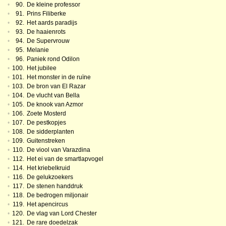
•
90.
De kleine professor
•
91.
Prins Filiberke
•
92.
Het aards paradijs
•
93.
De haaienrots
•
94.
De Supervrouw
•
95.
Melanie
•
96.
Paniek rond Odilon
•
100.
Het jubilee
•
101.
Het monster in de ruïne
•
103.
De bron van El Razar
•
104.
De vlucht van Bella
•
105.
De knook van Azmor
•
106.
Zoete Mosterd
•
107.
De pestkopjes
•
108.
De sidderplanten
•
109.
Guitenstreken
•
110.
De viool van Varazdina
•
112.
Het ei van de smartlapvogel
•
114.
Het kriebelkruid
•
116.
De gelukzoekers
•
117.
De stenen handdruk
•
118.
De bedrogen miljonair
•
119.
Het apencircus
•
120.
De vlag van Lord Chester
•
121.
De rare doedelzak