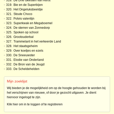
•
318.
De Drie Geesten van Kerst
•
319.
Bie en de Superbijen
•
320.
Het Ongeluksbeeldje
•
321.
Stoute Choco
•
322.
Potvis valentijn
•
323.
Superkwak en Megaboemel
•
324.
De sterren van Zonnedorp
•
325.
Spoken op school
•
326.
Grootouderbal
•
327.
Trammelant in het verkeerde Land
•
328.
Het staatsgeheim
•
329.
Over koetjes en ezels
•
330.
De Sneeuwster
•
331.
Elodie van Onderland
•
332.
De Bron van de Jeugd
•
333.
De Scheldehelden
Mijn zoeklijst
Wij bieden je de mogelijkheid om op de hoogte gehouden te worden bij
het verschijnen van nieuwe, of door je gezocht uitgaven. Je dient
hiervoor ingelogd te zijn.
Klik hier om in te loggen of te registreren