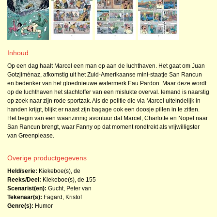
Inhoud
Op een dag haalt Marcel een man op aan de luchthaven. Het gaat om Juan
Gotzjiménaz, afkomstig uit het Zuid-Amerikaanse mini-staatje San Rancun
en bedenker van het gloednieuwe watermerk Eau Pardon. Maar deze wordt
op de luchthaven het slachtoffer van een mislukte overval. Iemand is naarstig
op zoek naar zijn rode sportzak. Als de politie die via Marcel uiteindelijk in
handen krijgt, blijkt er naast zijn bagage ook een doosje pillen in te zitten.
Het begin van een waanzinnig avontuur dat Marcel, Charlotte en Nopel naar
San Rancun brengt, waar Fanny op dat moment rondtrekt als vrijwilligster
van Greenplease.
Overige productgegevens
Held/serie:
Kiekeboe(s), de
Reeks/Deel:
Kiekeboe(s), de
155
Scenarist(en):
Gucht, Peter van
Tekenaar(s):
Fagard, Kristof
Genre(s):
Humor