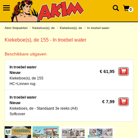
0
Akim Stripwinkel
Kiekeboe(s), de
Kiekeboe(s), de
In troebel water
Kiekeboe(s), de 155 - In troebel water
Beschikbare uitgaven
In troebel water
€ 61,95
Nieuw
Kiekeboe(s), de 155
HC+Linnen rug
In troebel water
€ 7,99
Nieuw
Kiekeboes, de - Standaard 3e reeks (A4)
Softcover