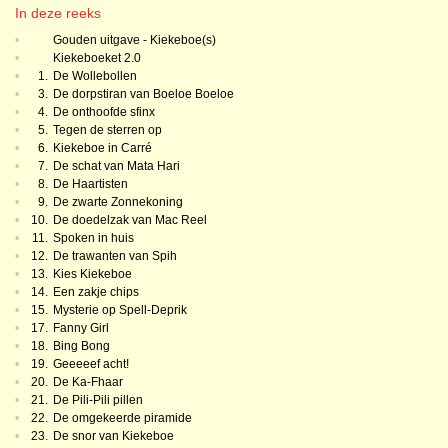
In deze reeks
•
Gouden uitgave - Kiekeboe(s)
•
Kiekeboeket 2.0
•
1.
De Wollebollen
•
3.
De dorpstiran van Boeloe Boeloe
•
4.
De onthoofde sfinx
•
5.
Tegen de sterren op
•
6.
Kiekeboe in Carré
•
7.
De schat van Mata Hari
•
8.
De Haartisten
•
9.
De zwarte Zonnekoning
•
10.
De doedelzak van Mac Reel
•
11.
Spoken in huis
•
12.
De trawanten van Spih
•
13.
Kies Kiekeboe
•
14.
Een zakje chips
•
15.
Mysterie op Spell-Deprik
•
17.
Fanny Girl
•
18.
Bing Bong
•
19.
Geeeeef acht!
•
20.
De Ka-Fhaar
•
21.
De Pili-Pili pillen
•
22.
De omgekeerde piramide
•
23.
De snor van Kiekeboe