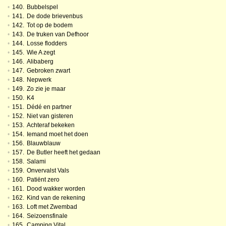
•
140.
Bubbelspel
•
141.
De dode brievenbus
•
142.
Tot op de bodem
•
143.
De truken van Defhoor
•
144.
Losse flodders
•
145.
Wie A zegt
•
146.
Alibaberg
•
147.
Gebroken zwart
•
148.
Nepwerk
•
149.
Zo zie je maar
•
150.
K4
•
151.
Dédé en partner
•
152.
Niet van gisteren
•
153.
Achteraf bekeken
•
154.
Iemand moet het doen
•
156.
Blauwblauw
•
157.
De Butler heeft het gedaan
•
158.
Salami
•
159.
Onvervalst Vals
•
160.
Patiënt zero
•
161.
Dood wakker worden
•
162.
Kind van de rekening
•
163.
Loft met Zwembad
•
164.
Seizoensfinale
•
165.
Camping Vital