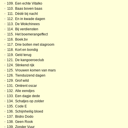
•
109.
Een echte Vitalko
•
110.
Baas boven baas
•
111.
Dédé bij nacht
•
112.
En in kwade dagen
•
113.
De Wokchinees
•
114.
Bij verdiensten
•
115.
Het boemerangeffect
•
116.
Boek.bv
•
117.
Drie bollen met slagroom
•
118.
Kort en bondig
•
119.
Geld terug
•
121.
De kangoeroeclub
•
124.
Stinkend rijk
•
125.
Vrouwen komen van mars
•
126.
Tienduizend dagen
•
129.
Grof wild
•
131.
Omtrent oscar
•
132.
Alle eendjes
•
133.
Een dagje dede
•
134.
Schatjes op zolder
•
135.
Code E
•
136.
Schijnheilig bloed
•
137.
Bistro Dodo
•
138.
Geen Rook
•
139.
Zonder Vuur