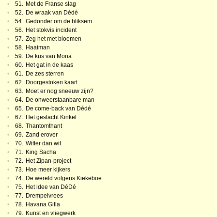
•
51.
Met de Franse slag
•
52.
De wraak van Dédé
•
54.
Gedonder om de bliksem
•
56.
Het stokvis incident
•
57.
Zeg het met bloemen
•
58.
Haaiman
•
59.
De kus van Mona
•
60.
Het gat in de kaas
•
61.
De zes sterren
•
62.
Doorgestoken kaart
•
63.
Moet er nog sneeuw zijn?
•
64.
De onweerstaanbare man
•
65.
De come-back van Dédé
•
67.
Het geslacht Kinkel
•
68.
Thantomthant
•
69.
Zand erover
•
70.
Witter dan wit
•
71.
King Sacha
•
72.
Het Zipan-project
•
73.
Hoe meer kijkers
•
74.
De wereld volgens Kiekeboe
•
75.
Het idee van DéDé
•
77.
Drempelvrees
•
78.
Havana Gilla
•
79.
Kunst en vliegwerk