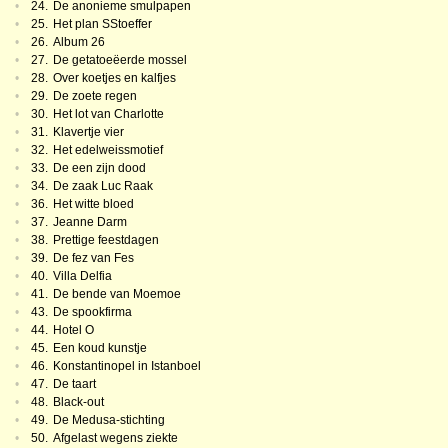
•
24.
De anonieme smulpapen
•
25.
Het plan SStoeffer
•
26.
Album 26
•
27.
De getatoeëerde mossel
•
28.
Over koetjes en kalfjes
•
29.
De zoete regen
•
30.
Het lot van Charlotte
•
31.
Klavertje vier
•
32.
Het edelweissmotief
•
33.
De een zijn dood
•
34.
De zaak Luc Raak
•
36.
Het witte bloed
•
37.
Jeanne Darm
•
38.
Prettige feestdagen
•
39.
De fez van Fes
•
40.
Villa Delfia
•
41.
De bende van Moemoe
•
43.
De spookfirma
•
44.
Hotel O
•
45.
Een koud kunstje
•
46.
Konstantinopel in Istanboel
•
47.
De taart
•
48.
Black-out
•
49.
De Medusa-stichting
•
50.
Afgelast wegens ziekte