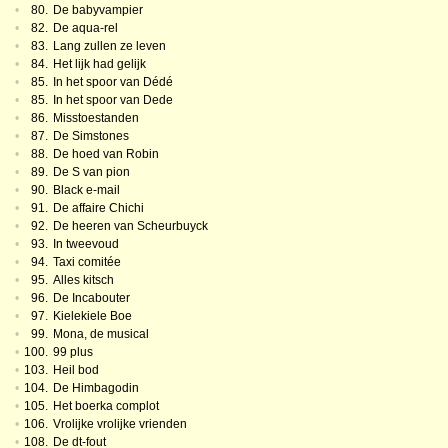
•
80.
De babyvampier
•
82.
De aqua-rel
•
83.
Lang zullen ze leven
•
84.
Het lijk had gelijk
•
85.
In het spoor van Dédé
•
85.
In het spoor van Dede
•
86.
Misstoestanden
•
87.
De Simstones
•
88.
De hoed van Robin
•
89.
De S van pion
•
90.
Black e-mail
•
91.
De affaire Chichi
•
92.
De heeren van Scheurbuyck
•
93.
In tweevoud
•
94.
Taxi comitée
•
95.
Alles kitsch
•
96.
De Incabouter
•
97.
Kielekiele Boe
•
99.
Mona, de musical
•
100.
99 plus
•
103.
Heil bod
•
104.
De Himbagodin
•
105.
Het boerka complot
•
106.
Vrolijke vrolijke vrienden
•
108.
De dt-fout