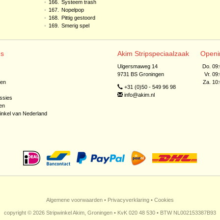
•
166.
Systeem trash
•
167.
Nopelpop
•
168.
Pittig gestoord
•
169.
Smerig spel
ns
Akim Stripspeciaalzaak
Openi
Ulgersmaweg 14
Do. 09
9731 BS Groningen
Vr. 09
jen
Za. 10
+31 (0)50 - 549 96 98
info@akim.nl
ssies
en
inkel van Nederland
Algemene voorwaarden
•
Privacyverklaring
•
Cookies
copyright © 2026 Stripwinkel Akim, Groningen • KvK 020 48 530 • BTW NL002153387B93