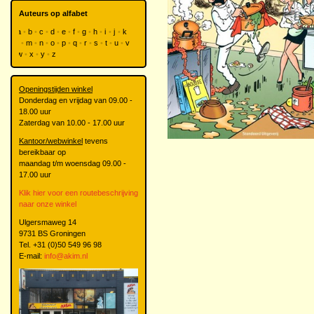
Auteurs op alfabet
a
b
c
d
e
f
g
h
i
j
k
l
m
n
o
p
q
r
s
t
u
v
w
x
y
z
Openingstijden winkel
Donderdag en vrijdag van 09.00 -
18.00 uur
Zaterdag van 10.00 - 17.00 uur
Kantoor/webwinkel
tevens
bereikbaar op
maandag t/m woensdag 09.00 -
17.00 uur
Klik hier voor een routebeschrijving
naar onze winkel
Ulgersmaweg 14
9731 BS Groningen
Tel. +31 (0)50 549 96 98
E-mail:
info@akim.nl