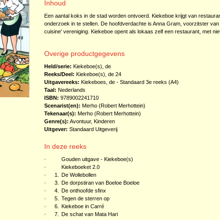
Inhoud
Een aantal koks in de stad worden ontvoerd. Kiekeboe krijgt van restaur
onderzoek in te stellen. De hoofdverdachte is Anna Gram, voorzitster va
cuisine' vereniging. Kiekeboe opent als lokaas zelf een restaurant, met nie
Overige productgegevens
Held/serie:
Kiekeboe(s), de
Reeks/Deel:
Kiekeboe(s), de
24
Uitgavereeks:
Kiekeboes, de - Standaard 3e reeks (A4)
Taal:
Nederlands
ISBN:
9789002241710
Scenarist(en):
Merho (Robert Merhottein)
Tekenaar(s):
Merho (Robert Merhottein)
Genre(s):
Avontuur
,
Kinderen
Uitgever:
Standaard Uitgeverij
In deze reeks
•
Gouden uitgave - Kiekeboe(s)
•
Kiekeboeket 2.0
•
1.
De Wollebollen
•
3.
De dorpstiran van Boeloe Boeloe
•
4.
De onthoofde sfinx
•
5.
Tegen de sterren op
•
6.
Kiekeboe in Carré
•
7.
De schat van Mata Hari