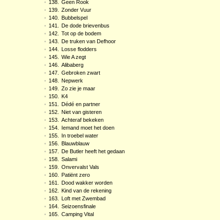
•
138.
Geen Rook
•
139.
Zonder Vuur
•
140.
Bubbelspel
•
141.
De dode brievenbus
•
142.
Tot op de bodem
•
143.
De truken van Defhoor
•
144.
Losse flodders
•
145.
Wie A zegt
•
146.
Alibaberg
•
147.
Gebroken zwart
•
148.
Nepwerk
•
149.
Zo zie je maar
•
150.
K4
•
151.
Dédé en partner
•
152.
Niet van gisteren
•
153.
Achteraf bekeken
•
154.
Iemand moet het doen
•
155.
In troebel water
•
156.
Blauwblauw
•
157.
De Butler heeft het gedaan
•
158.
Salami
•
159.
Onvervalst Vals
•
160.
Patiënt zero
•
161.
Dood wakker worden
•
162.
Kind van de rekening
•
163.
Loft met Zwembad
•
164.
Seizoensfinale
•
165.
Camping Vital