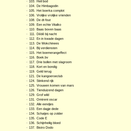
•
103.
Heil bod
•
104.
De Himbagodin
•
105.
Het boerka complot
•
106.
Vrolijke vrolijke vrienden
•
108.
De dt-fout
•
109.
Een echte Vitalko
•
110.
Baas boven baas
•
111.
Dédé bij nacht
•
112.
En in kwade dagen
•
113.
De Wokchinees
•
114.
Bij verdiensten
•
115.
Het boemerangeffect
•
116.
Boek.bv
•
117.
Drie bollen met slagroom
•
118.
Kort en bondig
•
119.
Geld terug
•
121.
De kangoeroeclub
•
124.
Stinkend rijk
•
125.
Vrouwen komen van mars
•
126.
Tienduizend dagen
•
129.
Grof wild
•
131.
Omtrent oscar
•
132.
Alle eendjes
•
133.
Een dagje dede
•
134.
Schatjes op zolder
•
135.
Code E
•
136.
Schijnheilig bloed
•
137.
Bistro Dodo