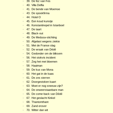
•
39.
De fez van Fes
•
40.
Villa Delfia
•
41.
De bende van Moemoe
•
43.
De spookfirma
•
44.
Hotel O
•
45.
Een koud kunstje
•
46.
Konstantinopel in Istanboel
•
47.
De taart
•
48.
Black-out
•
49.
De Medusa-stichting
•
50.
Afgelast wegens ziekte
•
51.
Met de Franse slag
•
52.
De wraak van Dédé
•
54.
Gedonder om de bliksem
•
56.
Het stokvis incident
•
57.
Zeg het met bloemen
•
58.
Haaiman
•
59.
De kus van Mona
•
60.
Het gat in de kaas
•
61.
De zes sterren
•
62.
Doorgestoken kaart
•
63.
Moet er nog sneeuw zijn?
•
64.
De onweerstaanbare man
•
65.
De come-back van Dédé
•
67.
Het geslacht Kinkel
•
68.
Thantomthant
•
69.
Zand erover
•
70.
Witter dan wit