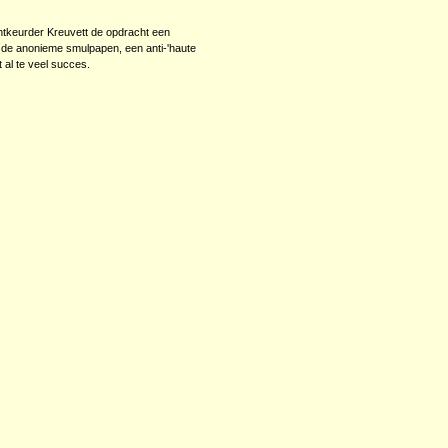
antkeurder Kreuvett de opdracht een
n de anonieme smulpapen, een anti-'haute
t al te veel succes.