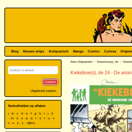
Blog
Nieuwe strips
Antiquarisch
Manga
Comics
Curiosa
Origine
Akim Stripwinkel
Kiekeboe(s), de
Kiekeb
Kiekeboe(s), de 24 - De an
Zoeken
Uitgebreid zoeken
Series/helden op alfabet
a
b
c
d
e
f
g
h
i
j
k
l
m
n
o
p
q
r
s
t
u
v
w
x
y
z
cijfers