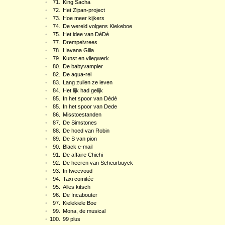
•
71.
King Sacha
•
72.
Het Zipan-project
•
73.
Hoe meer kijkers
•
74.
De wereld volgens Kiekeboe
•
75.
Het idee van DéDé
•
77.
Drempelvrees
•
78.
Havana Gilla
•
79.
Kunst en vliegwerk
•
80.
De babyvampier
•
82.
De aqua-rel
•
83.
Lang zullen ze leven
•
84.
Het lijk had gelijk
•
85.
In het spoor van Dédé
•
85.
In het spoor van Dede
•
86.
Misstoestanden
•
87.
De Simstones
•
88.
De hoed van Robin
•
89.
De S van pion
•
90.
Black e-mail
•
91.
De affaire Chichi
•
92.
De heeren van Scheurbuyck
•
93.
In tweevoud
•
94.
Taxi comitée
•
95.
Alles kitsch
•
96.
De Incabouter
•
97.
Kielekiele Boe
•
99.
Mona, de musical
•
100.
99 plus