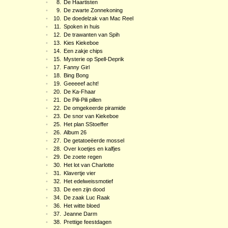
•
8.
De Haartisten
•
9.
De zwarte Zonnekoning
•
10.
De doedelzak van Mac Reel
•
11.
Spoken in huis
•
12.
De trawanten van Spih
•
13.
Kies Kiekeboe
•
14.
Een zakje chips
•
15.
Mysterie op Spell-Deprik
•
17.
Fanny Girl
•
18.
Bing Bong
•
19.
Geeeeef acht!
•
20.
De Ka-Fhaar
•
21.
De Pili-Pili pillen
•
22.
De omgekeerde piramide
•
23.
De snor van Kiekeboe
•
25.
Het plan SStoeffer
•
26.
Album 26
•
27.
De getatoeëerde mossel
•
28.
Over koetjes en kalfjes
•
29.
De zoete regen
•
30.
Het lot van Charlotte
•
31.
Klavertje vier
•
32.
Het edelweissmotief
•
33.
De een zijn dood
•
34.
De zaak Luc Raak
•
36.
Het witte bloed
•
37.
Jeanne Darm
•
38.
Prettige feestdagen