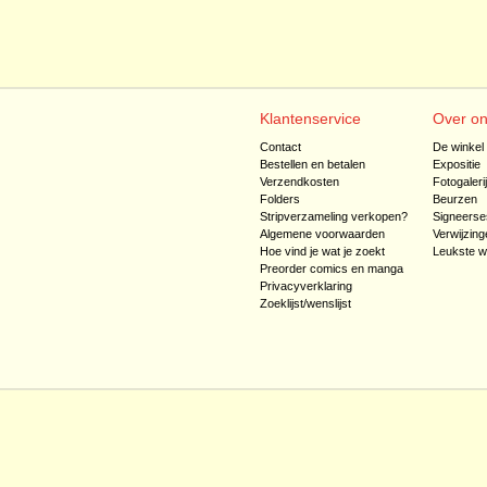
Klantenservice
Over o
Contact
De winkel
Bestellen en betalen
Expositie
Verzendkosten
Fotogaleri
Folders
Beurzen
Stripverzameling verkopen?
Signeerse
Algemene voorwaarden
Verwijzing
Hoe vind je wat je zoekt
Leukste w
Preorder comics en manga
Privacyverklaring
Zoeklijst/wenslijst