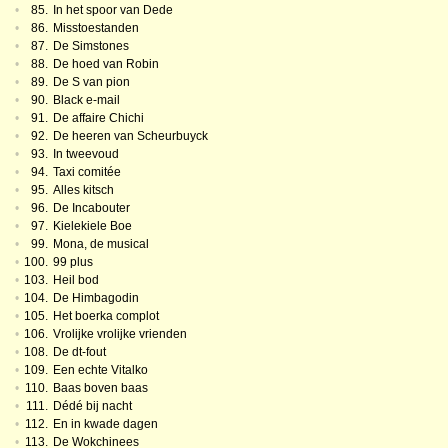
•
85.
In het spoor van Dede
•
86.
Misstoestanden
•
87.
De Simstones
•
88.
De hoed van Robin
•
89.
De S van pion
•
90.
Black e-mail
•
91.
De affaire Chichi
•
92.
De heeren van Scheurbuyck
•
93.
In tweevoud
•
94.
Taxi comitée
•
95.
Alles kitsch
•
96.
De Incabouter
•
97.
Kielekiele Boe
•
99.
Mona, de musical
•
100.
99 plus
•
103.
Heil bod
•
104.
De Himbagodin
•
105.
Het boerka complot
•
106.
Vrolijke vrolijke vrienden
•
108.
De dt-fout
•
109.
Een echte Vitalko
•
110.
Baas boven baas
•
111.
Dédé bij nacht
•
112.
En in kwade dagen
•
113.
De Wokchinees