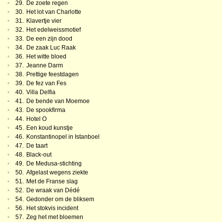
•
29.
De zoete regen
•
30.
Het lot van Charlotte
•
31.
Klavertje vier
•
32.
Het edelweissmotief
•
33.
De een zijn dood
•
34.
De zaak Luc Raak
•
36.
Het witte bloed
•
37.
Jeanne Darm
•
38.
Prettige feestdagen
•
39.
De fez van Fes
•
40.
Villa Delfia
•
41.
De bende van Moemoe
•
43.
De spookfirma
•
44.
Hotel O
•
45.
Een koud kunstje
•
46.
Konstantinopel in Istanboel
•
47.
De taart
•
48.
Black-out
•
49.
De Medusa-stichting
•
50.
Afgelast wegens ziekte
•
51.
Met de Franse slag
•
52.
De wraak van Dédé
•
54.
Gedonder om de bliksem
•
56.
Het stokvis incident
•
57.
Zeg het met bloemen