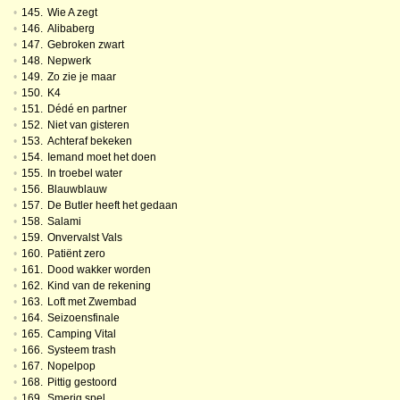
•
145.
Wie A zegt
•
146.
Alibaberg
•
147.
Gebroken zwart
•
148.
Nepwerk
•
149.
Zo zie je maar
•
150.
K4
•
151.
Dédé en partner
•
152.
Niet van gisteren
•
153.
Achteraf bekeken
•
154.
Iemand moet het doen
•
155.
In troebel water
•
156.
Blauwblauw
•
157.
De Butler heeft het gedaan
•
158.
Salami
•
159.
Onvervalst Vals
•
160.
Patiënt zero
•
161.
Dood wakker worden
•
162.
Kind van de rekening
•
163.
Loft met Zwembad
•
164.
Seizoensfinale
•
165.
Camping Vital
•
166.
Systeem trash
•
167.
Nopelpop
•
168.
Pittig gestoord
•
169.
Smerig spel