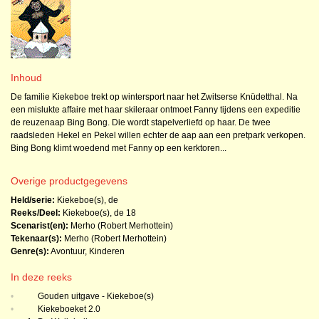
Inhoud
De familie Kiekeboe trekt op wintersport naar het Zwitserse Knüdetthal. Na
een mislukte affaire met haar skileraar ontmoet Fanny tijdens een expeditie
de reuzenaap Bing Bong. Die wordt stapelverliefd op haar. De twee
raadsleden Hekel en Pekel willen echter de aap aan een pretpark verkopen.
Bing Bong klimt woedend met Fanny op een kerktoren...
Overige productgegevens
Held/serie:
Kiekeboe(s), de
Reeks/Deel:
Kiekeboe(s), de
18
Scenarist(en):
Merho (Robert Merhottein)
Tekenaar(s):
Merho (Robert Merhottein)
Genre(s):
Avontuur
,
Kinderen
In deze reeks
•
Gouden uitgave - Kiekeboe(s)
•
Kiekeboeket 2.0