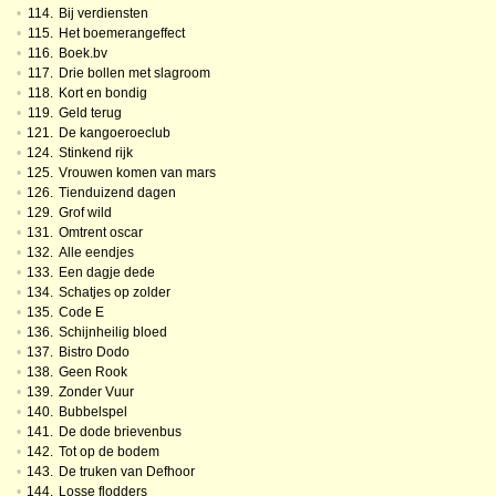
•
114.
Bij verdiensten
•
115.
Het boemerangeffect
•
116.
Boek.bv
•
117.
Drie bollen met slagroom
•
118.
Kort en bondig
•
119.
Geld terug
•
121.
De kangoeroeclub
•
124.
Stinkend rijk
•
125.
Vrouwen komen van mars
•
126.
Tienduizend dagen
•
129.
Grof wild
•
131.
Omtrent oscar
•
132.
Alle eendjes
•
133.
Een dagje dede
•
134.
Schatjes op zolder
•
135.
Code E
•
136.
Schijnheilig bloed
•
137.
Bistro Dodo
•
138.
Geen Rook
•
139.
Zonder Vuur
•
140.
Bubbelspel
•
141.
De dode brievenbus
•
142.
Tot op de bodem
•
143.
De truken van Defhoor
•
144.
Losse flodders