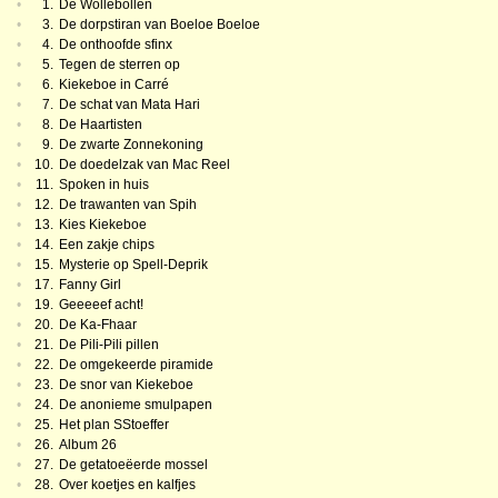
•
1.
De Wollebollen
•
3.
De dorpstiran van Boeloe Boeloe
•
4.
De onthoofde sfinx
•
5.
Tegen de sterren op
•
6.
Kiekeboe in Carré
•
7.
De schat van Mata Hari
•
8.
De Haartisten
•
9.
De zwarte Zonnekoning
•
10.
De doedelzak van Mac Reel
•
11.
Spoken in huis
•
12.
De trawanten van Spih
•
13.
Kies Kiekeboe
•
14.
Een zakje chips
•
15.
Mysterie op Spell-Deprik
•
17.
Fanny Girl
•
19.
Geeeeef acht!
•
20.
De Ka-Fhaar
•
21.
De Pili-Pili pillen
•
22.
De omgekeerde piramide
•
23.
De snor van Kiekeboe
•
24.
De anonieme smulpapen
•
25.
Het plan SStoeffer
•
26.
Album 26
•
27.
De getatoeëerde mossel
•
28.
Over koetjes en kalfjes