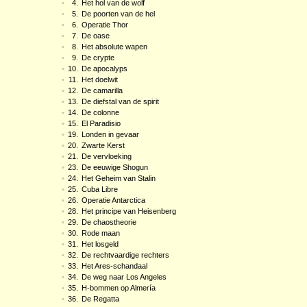
•
4.
Het hol van de wolf
•
5.
De poorten van de hel
•
6.
Operatie Thor
•
7.
De oase
•
8.
Het absolute wapen
•
9.
De crypte
•
10.
De apocalyps
•
11.
Het doelwit
•
12.
De camarilla
•
13.
De diefstal van de spirit
•
14.
De colonne
•
15.
El Paradisio
•
19.
Londen in gevaar
•
20.
Zwarte Kerst
•
21.
De vervloeking
•
23.
De eeuwige Shogun
•
24.
Het Geheim van Stalin
•
25.
Cuba Libre
•
26.
Operatie Antarctica
•
28.
Het principe van Heisenberg
•
29.
De chaostheorie
•
30.
Rode maan
•
31.
Het losgeld
•
32.
De rechtvaardige rechters
•
33.
Het Ares-schandaal
•
34.
De weg naar Los Angeles
•
35.
H-bommen op Almería
•
36.
De Regatta