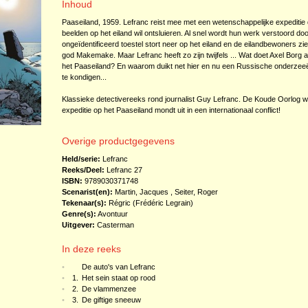
Inhoud
Paaseiland, 1959. Lefranc reist mee met een wetenschappelijke expediti
beelden op het eiland wil ontsluieren. Al snel wordt hun werk verstoord d
ongeïdentificeerd toestel stort neer op het eiland en de eilandbewoners z
god Makemake. Maar Lefranc heeft zo zijn twijfels ... Wat doet Axel Borg 
het Paaseiland? En waarom duikt net hier en nu een Russische onderzeeër o
te kondigen...
Klassieke detectivereeks rond journalist Guy Lefranc. De Koude Oorlog 
expeditie op het Paaseiland mondt uit in een internationaal conflict!
Overige productgegevens
Held/serie:
Lefranc
Reeks/Deel:
Lefranc
27
ISBN:
9789030371748
Scenarist(en):
Martin, Jacques
,
Seiter, Roger
Tekenaar(s):
Régric (Frédéric Legrain)
Genre(s):
Avontuur
Uitgever:
Casterman
In deze reeks
•
De auto's van Lefranc
•
1.
Het sein staat op rood
•
2.
De vlammenzee
•
3.
De giftige sneeuw