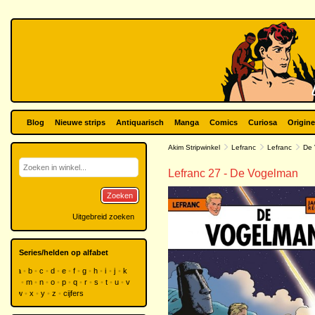
Blog
Nieuwe strips
Antiquarisch
Manga
Comics
Curiosa
Origine
Akim Stripwinkel
Lefranc
Lefranc
De 
Lefranc 27 - De Vogelman
Zoeken
Uitgebreid zoeken
Series/helden op alfabet
a
b
c
d
e
f
g
h
i
j
k
l
m
n
o
p
q
r
s
t
u
v
w
x
y
z
cijfers