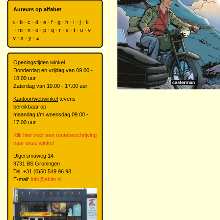
Auteurs op alfabet
a
b
c
d
e
f
g
h
i
j
k
l
m
n
o
p
q
r
s
t
u
v
w
x
y
z
Openingstijden winkel
Donderdag en vrijdag van 09.00 -
18.00 uur
Zaterdag van 10.00 - 17.00 uur
Kantoor/webwinkel
tevens
bereikbaar op
maandag t/m woensdag 09.00 -
17.00 uur
Klik hier voor een routebeschrijving
naar onze winkel
Ulgersmaweg 14
9731 BS Groningen
Tel. +31 (0)50 549 96 98
E-mail:
info@akim.nl