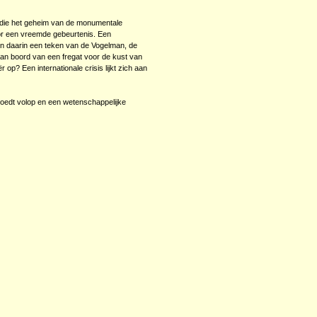
e die het geheim van de monumentale
oor een vreemde gebeurtenis. Een
ien daarin een teken van de Vogelman, de
aan boord van een fregat voor de kust van
p? Een internationale crisis lijkt zich aan
woedt volop en een wetenschappelijke